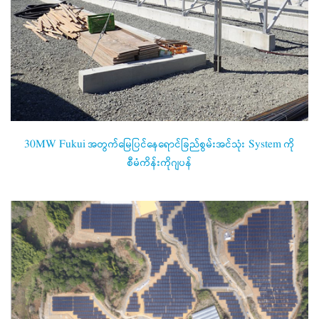
30MW Fukui အတွက်မြေပြင်နေရောင်ခြည်စွမ်းအင်သုံး System ကို
စီမံကိန်းကိုဂျပန်