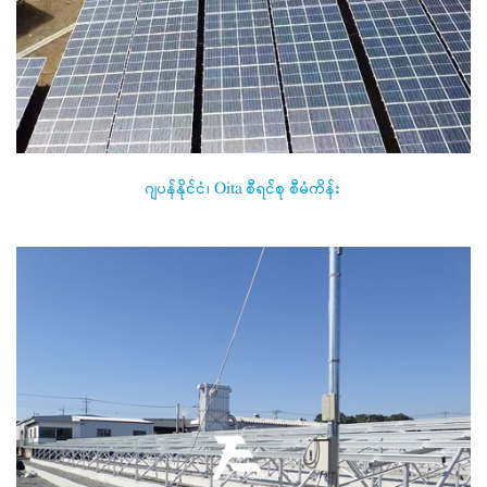
ဂျပန်နိုင်ငံ၊ Oita စီရင်စု စီမံကိန်း