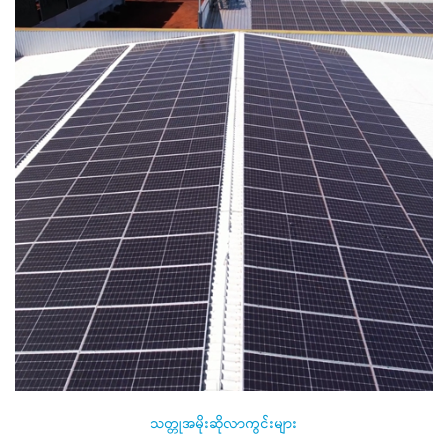
သတ္တုအမိုးဆိုလာကွင်းများ