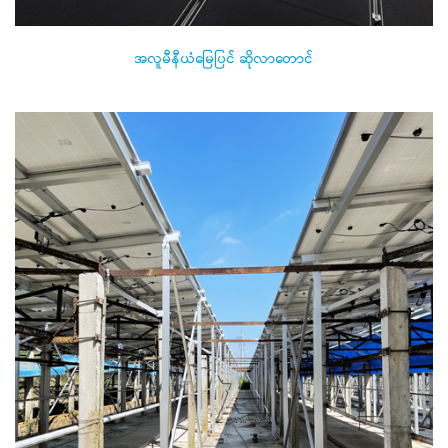
အလူမီနီယံမြေပြင် ဆိုလာတောင်