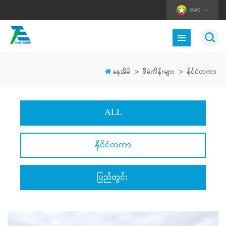
ဗမာ
နေအိမ်
>
စီမံကိန်းများ
>
နိုင်ငံတကာ
ALL
နိုင်ငံတကာ
ပြည်တွင်း