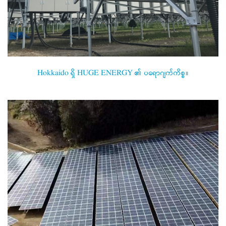
Hokkaido ရှိ HUGE ENERGY ၏ ပရောဂျက်ကိစ္စ။