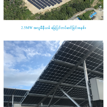
2.5MW အလူမီနီယမ် မြေပြင်တပ်ဆင်ခြင်းစနစ်။