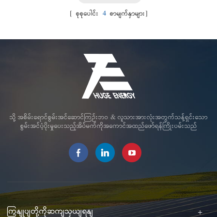
[ စုစုပေါင်း
4
စာမျက်နှာများ]
သို့ အစိမ်းရောင်စွမ်းအင်ဆောင်ကြဉ်းဘဝ & လူသားအားလုံးအတွက်သန့်ရှင်းသော
စွမ်းအင်ပံ့ပိုးမှုပေးသည့်အိပ်မက်ကိုအကောင်အထည်ဖော်ရန်ကြိုးပမ်းသည်
ကြှနျုပျတို့ကိုဆကျသှယျရနျ