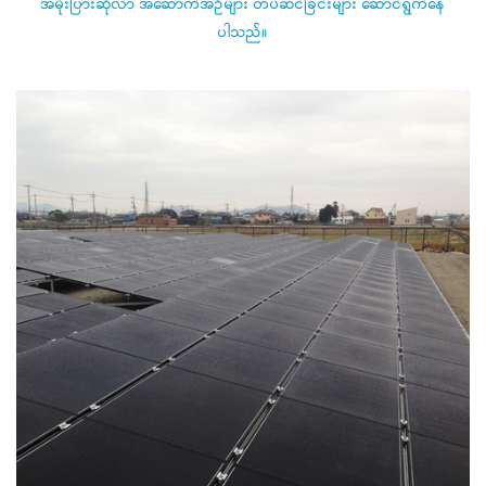
အမိုးပြားဆိုလာ အဆောက်အဦများ တပ်ဆင်ခြင်းများ ဆောင်ရွက်နေ
ပါသည်။