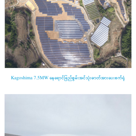
Kagoshima 7.5MW နေရောင်ခြည်စွမ်းအင်သုံးဓာတ်အားပေးစက်ရုံ