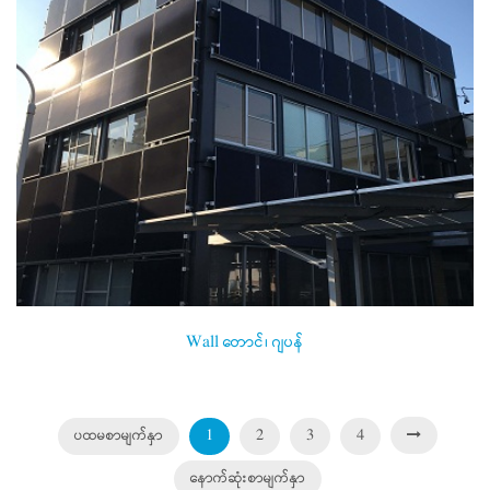
Wall တောင်၊ ဂျပန်
ပထမစာမျက်နှာ
1
2
3
4
နောက်ဆုံးစာမျက်နှာ