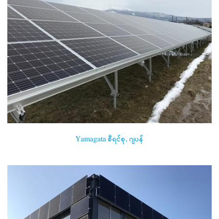
Yamagata စီရင်စု, ဂျပန်