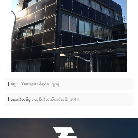
ရှေ့ :
Yamagata စီရင်စု, ဂျပန်
နောက်တစ်ခု :
ယူနိုက်တက်ကင်းဒမ်း 2014