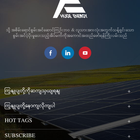
သို့ အစိမ်းရောင်စွမ်းအင်ဆောင်ကြဉ်းဘဝ & လူသားအားလုံးအတွက်သန့်ရှင်းသော
စွမ်းအင်ပံ့ပိုးမှုပေးသည့်အိပ်မက်ကိုအကောင်အထည်ဖော်ရန်ကြိုးပမ်းသည်
ကြှနျုပျတို့ကိုဆကျသှယျရနျ
ကြှနျုပျတို့နောကျလိုကျပါ
HOT TAGS
SUBSCRIBE