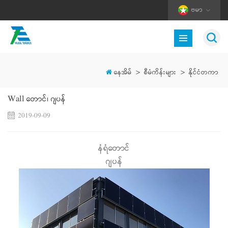
ဗမာ
နေအိမ်
>
စီမံကိန်းများ
>
နိုင်ငံတကာ
Wall တောင်၊ ဂျပန်
2019-09-09
နံရံတောင်
ဂျပန်