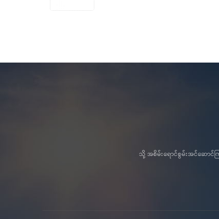
သို့ အစိမ်းရောင်စွမ်းအင်ဆော