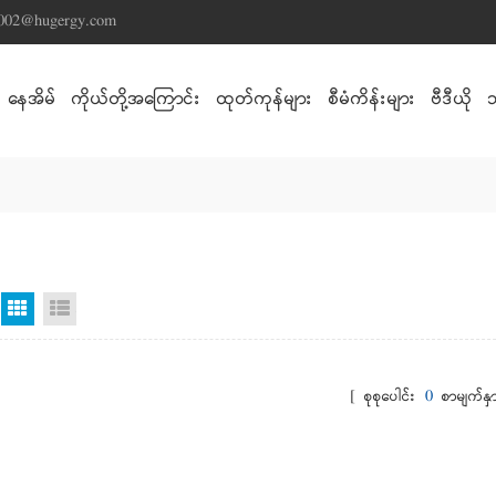
s002@hugergy.com
နေအိမ်
ကိုယ်တို့အကြောင်း
ထုတ်ကုန်များ
စီမံကိန်းများ
ဗီဒီယို
Grid မြင်ကွင်း
စာရင်းကြည့်ရန်
[ စုစုပေါင်း
0
စာမျက်နှာ