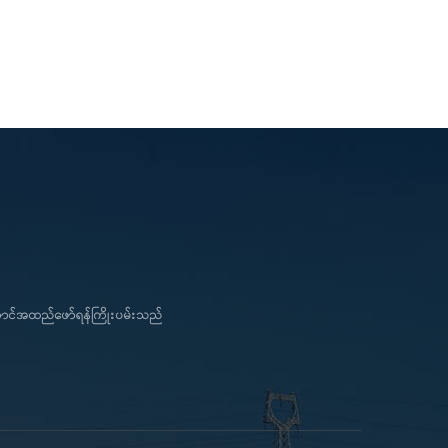
ကောင်အထည်ဖော်ရန်ကြိုးပမ်းသည်