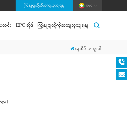
ကြှနျုပျတို့ကိုဆကျသှယျရနျ
ဗမာ
သတင်း
EPC ဆိုဒ်
ကြှနျုပျတို့ကိုဆကျသှယျရနျ
နေအိမ်
>
ရှာပါ
များ]