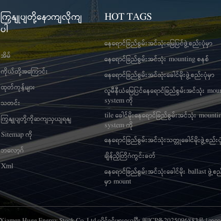
ကြှနျုပျတို့နောကျလိုကျ
HOT TAGS
ပါ
နေရောင်ခြည်စွမ်းအင်သုံးမြေပြင်ဖွဲ့စည်းပုံမှာ
အိမ်
နေရောင်ခြည်စွမ်းအင်သုံး mounting စနစ်
ကိုယ်တို့အကြောင်း
နေရောင်ခြည်စွမ်းအင်သုံးခေါင်မိုးဖွဲ့စည်းပုံမှာ
ထုတ်ကုန်များ
လူမီနီယံမြေပြင်နေရောင်ခြည်စွမ်းအင်သုံး mou
system ကို
သတင်း
tile ခေါင်မိုးနေရောင်ခြည်စွမ်းအင်သုံး mounti
ကြှနျုပျတို့ကိုဆကျသှယျရနျ
system ကို
Sitemap ကို
နေရောင်ခြည်စွမ်းအင်သုံးသတ္တုခေါင်မိုးဖွဲ့စည်းပု
ဘလော့ဂ်
ချိန်ညှိတြိဂံကွင်းခတ်
Xml
နေရောင်ခြည်စွမ်းအင်သုံးခေါင်မိုး ballast ဖွဲ့စည်
မှာ mount
6 Xiamen Huge Energy Stock Co.,Ltd.မူပိုင်ခွင့်များရယူပြီး
闽ICP备2025096883号
|
ဘလော