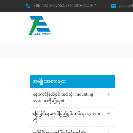
+86-592-5657662,+86-15080327917
cn.sale
အမျိုးအစားများ
နေရောင်ခြည်စွမ်းအင်သုံး mounting
system ကိုခြေရာခံ
မြေပြင်နေရောင်ခြည်စွမ်းအင်သုံး system
ကို