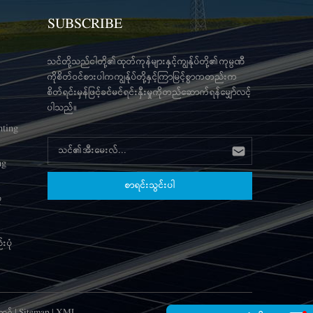
SUBSCRIBE
သင်တို့သည်ငါတို့၏ထုတ်ကုန်များနှင့်ကျွန်ုပ်တို့၏ကုမ္ပဏီ
ကိုစိတ်ဝင်စားပါကကျွန်ုပ်တို့နှင့်ကြာမြင့်စွာကတည်းက
စိတ်ရင်းမှန်ဖြင့်ခင်မင်ရင်းနှီးမှုကိုတည်ဆောက်ရန်မျှော်လင့်
ပါသည်။
nting
ng
ံ
းပုံ
့ဂ်
|
Sitemap
|
XML