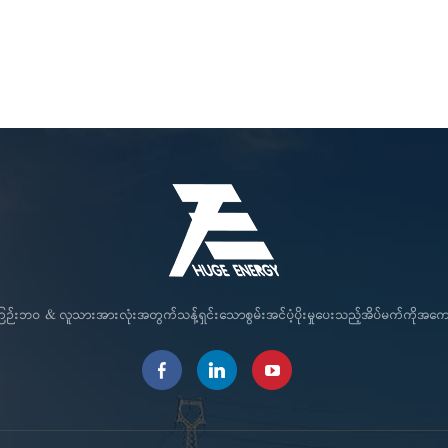
င်ကြဉ်းဘဝ & လူသားအားလုံးအတွက်သန့်ရှင်းသောစွမ်းအင်ပံ့ပိုးမှုပေးသည့်အိပ်မက်ကိုအ