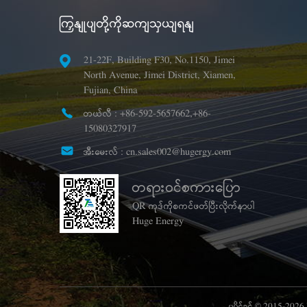
ကြှနျုပျတို့ကိုဆကျသှယျရနျ
21-22F, Building F30, No.1150, Jimei
North Avenue, Jimei District, Xiamen,
Fujian, China
တယ်လီ :
+86-592-5657662,+86-
15080327917
အီးမေးလ် :
cn.sales002@hugergy.com
တရားဝင်စကားပြော
QR ကုဒ်ကိုစကင်ဖတ်ပြီးလိုက်နာပါ
Huge Energy
မူပိုင်ခွင့် © 2015-202