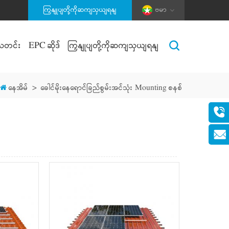
ကြှနျုပျတို့ကိုဆကျသှယျရနျ
ဗမာ
သတင်း
EPC ဆိုဒ်
ကြှနျုပျတို့ကိုဆကျသှယျရနျ
နေအိမ်
>
ခေါင်မိုးနေရောင်ခြည်စွမ်းအင်သုံး Mounting စနစ်