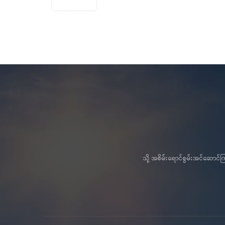
သို့ အစိမ်းရောင်စွမ်းအင်ဆော