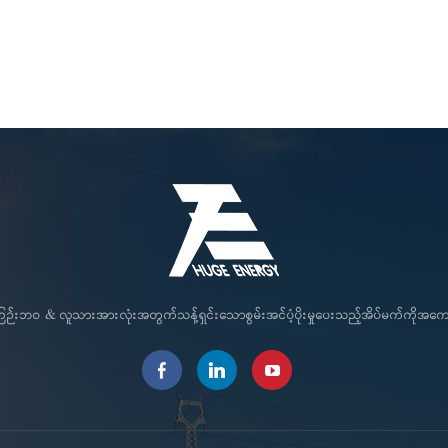
ဂဟေဆော်ခြင်းများကို ဖယ်ရှားပေးပြီး
Splice Kit ၁,၁၄၆ ၈၉၄ ၇၄၆ ၃ End
၅.၁၅၈ ၄,၀၂၄ ၃.၃၅၈ ၅ ခေါင်မို
လွယ်ကူမြန်ဆန်သော PV module တပ်ဆင်
Clamp ၁,၁၅၄ ၉၀၂ ၇၅၄ ၄ Mid Clamp
၆.၂၆၀ ၅.၅၉၆ ၆ မြေညှိအပိုင်း (
ခြင်းကို လုပ်ဆောင်ပေးပါသည်။
၅.၁၅၈ ၄,၀၂၄ ၃.၃၅၈ ၅ Trapezoidal
နိုင်သည်) ၂,၅၇၉ ၂၊၀၁၂ ၁,၆၇၉
Clamp ၇.၄၅၂ ၆.၂၆၀ ၅.၅၉၆ ၆ မြေညှိ
ကျင်း (ချန်လှပ်ထားနိုင်သည်) 
အပိုင်း (ချန်လှပ်ထားနိုင်သည်) ၂,၅၇၉ ၂၊၀၁၂
Tile Roof Mount Series 2
၁,၆၇၉ ၇ မြေစိုက်ကျင်း (ချန်လှပ်ထား
W၀၂ 24-W03-A 24-W03-
နိုင်သည်) ၅၇၂ ၄၄၆ ၃၇၂ တပ်ဆင်ခြင်း
24-W05-A 24-W05-B 24-W
ညွှန်ကြားချက်များ စီမံကိန်းကိစ္စ ကျွန်ုပ်တို့၏
W၀၇ 24-W08-B ၂၄-W၀၉ 2
လက်မှတ်များ Huge Energy သည် 48+ မူပိုင်
W11 24-W12 24-W13A 24
ခွင့်များ ရရှိထားသည်။ CE၊ TUV၊ UL၊ SGS
24-W03 HE-24-W05 HE-2
စသည်ဖြင့် လက်မှတ်များ အပါအဝင်
24-W08 HE-24-W13 တပ်ဆ
ISO9001၊ ISO45001၊ ISO14001 နှင့်
ညွှန်ကြားချက်များ စီမံကိန်းကိစ္စ 
အခြားအရည်အသွေး စီမံခန့်ခွဲမှုစနစ် 30+
လက်မှတ်များ Huge Energy သည် 
အသိအမှတ်ပြုလက်မှတ်များကို ကျော်ဖြတ်ပြီး
ခွင့်များ ရရှိထားသည်။ CE၊ T
င်ကြဉ်းဘဝ & လူသားအားလုံးအတွက်သန့်ရှင်းသောစွမ်းအင်ပံ့ပိုးမှုပေးသည့်အိပ်မက်ကိုအ
ဖြစ်သည်။ AAA လုပ်ငန်းချေးငွေ အကဲဖြတ်
စသည်ဖြင့် လက်မှတ်များ 
ခြင်း။ Natio nal H igh T ech E nterprise
ISO9001၊ ISO45001၊ ISO14
အရည်အသွေးမြင့် Solar Mount E လုပ်ငန်း
အခြားအရည်အသွေး စီမံခန့်ခွဲမ
များ Fujian S cie n ce နှင့် T နည်းပညာ
အသိအမှတ်ပြုလက်မှတ်များကို ကျ
Giant Xiamen S အထူးပြု S ကုန်တိုက်နှင့်
ဖြစ်သည်။ AAA လုပ်ငန်းချေးင
M icro E nte rpr ises Xiamen T နည်း
ခြင်း။ Natio nal H igh T ech 