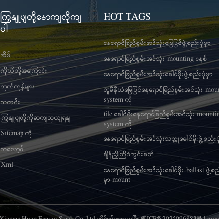
ပညာ Giant _ Xiamen S cience နှင့် T
အရည်အသွေးမြင့် Solar Mount 
echnology Giant ၏ ထိပ်တန်းစီးပွားရေး
များ Fujian S cie n ce နှင့်
ကြှနျုပျတို့နောကျလိုကျ
HOT TAGS
လုပ်ငန်း E nergy I ဆန်းသစ် သော E
Giant Xiamen S အထူးပြု S ကုန
ပါ
nterprise 100% စက်ရုံများ 8+ ပိုင်ဆိုင်သည်။
M icro E nte rpr ises Xiam
နေရောင်ခြည်စွမ်းအင်သုံးမြေပြင်ဖွဲ့စည်းပုံမှာ
ကာဗွန်သံမဏိ၊ အလူမီနီယမ်ဆိုလာဖွဲ့စည်းပုံ၊
ပညာ Giant _ Xiamen S cienc
မျှော့စနစ်၊ နေရောင်ခြည်သုံး မြေပြင်ဝက်အူ
echnology Giant ၏ ထိပ်တန်း
အိမ်
နေရောင်ခြည်စွမ်းအင်သုံး mounting စနစ်
စသည်တို့အတွက် ထုတ်လုပ်မှု အဆောက်အအုံ
လုပ်ငန်း E nergy I ဆန်းသ
ကိုယ်တို့အကြောင်း
နေရောင်ခြည်စွမ်းအင်သုံးခေါင်မိုးဖွဲ့စည်းပုံမှာ
များ။ ပြပွဲပြသ ကုမ္ပဏီသည် ပြည်တွင်းပြည်ပ
nterprise 100% စက်ရုံများ 8+ ပိ
ထုတ်ကုန်များ
ပရော်ဖက်ရှင်နယ် ပြပွဲများတွင် တက်ကြွစွာ
ကာဗွန်သံမဏိ၊ အလူမီနီယမ်ဆိုလာဖ
လူမီနီယံမြေပြင်နေရောင်ခြည်စွမ်းအင်သုံး mou
ပါဝင်ဆောင်ရွက်ပါသည်။ �
မျှော့စနစ်၊ နေ�
system ကို
သတင်း
tile ခေါင်မိုးနေရောင်ခြည်စွမ်းအင်သုံး mounti
ကြှနျုပျတို့ကိုဆကျသှယျရနျ
system ကို
Sitemap ကို
နေရောင်ခြည်စွမ်းအင်သုံးသတ္တုခေါင်မိုးဖွဲ့စည်းပု
ဘလော့ဂ်
ချိန်ညှိတြိဂံကွင်းခတ်
Xml
နေရောင်ခြည်စွမ်းအင်သုံးခေါင်မိုး ballast ဖွဲ့စည်
မှာ mount
6 Xiamen Huge Energy Stock Co.,Ltd.မူပိုင်ခွင့်များရယူပြီး
闽ICP备2025096883号
|
ဘလော