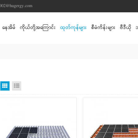
s002@hugergy.com
နေအိမ်
ကိုယ်တို့အကြောင်း
ထုတ်ကုန်များ
စီမံကိန်းများ
ဗီဒီယို
Grid မြင်ကွင်း
စာရင်းကြည့်ရန်