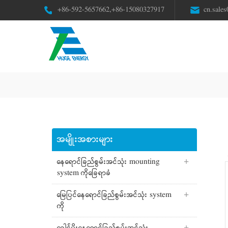
+86-592-5657662,+86-15080327917
cn.sale
အမျိုးအစားများ
နေရောင်ခြည်စွမ်းအင်သုံး mounting
system ကိုခြေရာခံ
မြေပြင်နေရောင်ခြည်စွမ်းအင်သုံး system
ကို