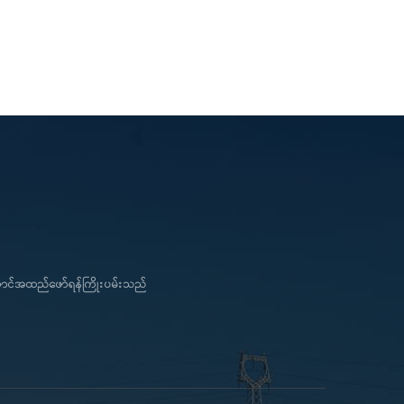
းချိတ် ၇.၄၅၂
Clamp ၁,၁၅၄ ၉၀၂ ၇၅၄ ၄ Mid Clamp
ချန်လှပ်ထား
၅.၁၅၈ ၄,၀၂၄ ၃.၃၅၈ ၅ Trapezoidal
 ၇ မြေစိုက်
Clamp ၇.၄၅၂ ၆.၂၆၀ ၅.၅၉၆ ၆ မြေညှိ
၅၇၂ ၄၄၆ ၃၇၂
အပိုင်း (ချန်လှပ်ထားနိုင်သည်) ၂,၅၇၉ ၂၊၀၁၂
4-W01 ၂၄-
၁,၆၇၉ ၇ မြေစိုက်ကျင်း (ချန်လှပ်ထား
B ၂၄-W၀၄
နိုင်သည်) ၅၇၂ ၄၄၆ ၃၇၂ တပ်ဆင်ခြင်း
06-B ၂၄-
ညွှန်ကြားချက်များ စီမံကိန်းကိစ္စ ကျွန်ုပ်တို့၏
4-W10 24-
လက်မှတ်များ Huge Energy သည် 48+ မူပိုင်
-W13B HE-
ခွင့်များ ရရှိထားသည်။ CE၊ TUV၊ UL၊ SGS
4-W06 HE-
စသည်ဖြင့် လက်မှတ်များ အပါအဝင်
င်ခြင်း
ISO9001၊ ISO45001၊ ISO14001 နှင့်
ကျွန်ုပ်တို့၏
အခြားအရည်အသွေး စီမံခန့်ခွဲမှုစနစ် 30+
48+ မူပိုင်
အသိအမှတ်ပြုလက်မှတ်များကို ကျော်ဖြတ်ပြီး
UV၊ UL၊ SGS
ဖြစ်သည်။ AAA လုပ်ငန်းချေးငွေ အကဲဖြတ်
ကောင်အထည်ဖော်ရန်ကြိုးပမ်းသည်
အပါအဝင်
ခြင်း။ Natio nal H igh T ech E nterprise
001 နှင့်
အရည်အသွေးမြင့် Solar Mount E လုပ်ငန်း
ှုစနစ် 30+
များ Fujian S cie n ce နှင့် T နည်းပညာ
ော်ဖြတ်ပြီး
Giant Xiamen S အထူးပြု S ကုန်တိုက်နှင့်
ွေ အကဲဖြတ်
M icro E nte rpr ises Xiamen T နည်း
E nterprise
ပညာ Giant _ Xiamen S cience နှင့် T