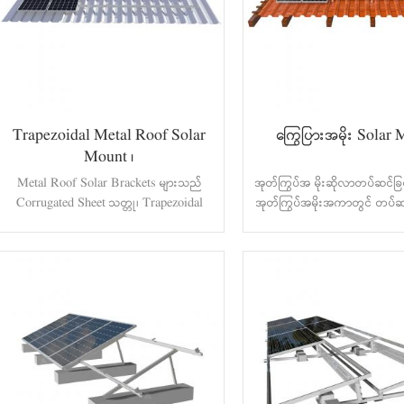
Trapezoidal Metal Roof Solar
ကြွေပြားအမိုး Solar
Mount ၊
Metal Roof Solar Brackets များသည်
အုတ်ကြွပ်အ မိုးဆိုလာတပ်ဆင်ခ
Corrugated Sheet သတ္တု၊ Trapezoidal
အုတ်ကြွပ်အမိုးအကာတွင် တပ်ဆ
Metal Sheet ဖြင့် အမိုးမိုးရန်အတွက်
ပြီးပြည့်စုံသောဖြေရှင်းချက်ကို 
သင့်လျော်သည်။ ကြိုးကွင်း bolt သည်
သော့စတီးလ်အမိုးချိတ်များ၊ အဖ
ခြေလျင်ရွေးချယ်ခွင့်အတွက် ရနိုင်သောကြောင့်
နီးပါးအတွက် သင့်လျော်သည်၊ ၎
တပ်ဆင်မှုကို ပိုမိုအဆင်ပြေ၊ ယှဉ်ပြိုင်နိုင်စေပြီး
ပြား၊ ရိုးရိုးကြွေပြားများ၊ စလစ်
ယုံကြည်စိတ်ချရစေသည်။ စနစ်များသည် ဩ
ပါဝင်သည်။ စနစ်များသည် လေတိုက်
စတေးလျနိုင်ငံနှင့် အခြားနိုင်ငံတကာ စံချိန်
ဆီးနှင်းများပေါ်ရှိ နိုင်ငံတကာစံချိ
စံညွှန်းများနှင့် ကိုက်ညီပြီး ရာသီဥတု အမျိုး
နှင့် အပြည့်အဝကိုက်ညီသောကြော
မျိုးအတွက် သင့်လျော်သောကြောင့် ၎င်းအား
မြောက်များစွာသော ရာသီဥတုဇု
လေနှင့် ဆီးနှင်းများ သယ်ဆောင်ခြင်းဆိုင်ရာ
သင့်လျော်ပါသည်။ ကြွေပြားအမ
စံနှုန်းများကို အပြည့်အဝ လိုက်နာပါသည်။
Mount အမိုးချိတ်များကို pant