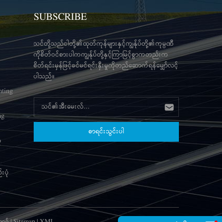
E လုပ်ငန်း
echnology Giant ၏ ထိပ်တန်းစီးပွားရေး
 T နည်းပညာ
လုပ်ငန်း E nergy I ဆန်းသစ် သော E
SUBSCRIBE
်တိုက်နှင့်
nterprise 100% စက်ရုံများ 8+ ပိုင်ဆိုင်သည်။
en T နည်း
ကာဗွန်သံမဏိ၊ အလူမီနီယမ်ဆိုလာဖွဲ့စည်းပုံ၊
သင်တို့သည်ငါတို့၏ထုတ်ကုန်များနှင့်ကျွန်ုပ်တို့၏ကုမ္ပဏီ
e နှင့် T
မျှော့စနစ်၊ နေရောင်ခြည်သုံး မြေပြင်ဝက်အူ
ကိုစိတ်ဝင်စားပါကကျွန်ုပ်တို့နှင့်ကြာမြင့်စွာကတည်းက
စီးပွားရေး
စသည်တို့အတွက် ထုတ်လုပ်မှု အဆောက်အအုံ
စိတ်ရင်းမှန်ဖြင့်ခင်မင်ရင်းနှီးမှုကိုတည်ဆောက်ရန်မျှော်လင့်
စ် သော E
များ။ ပြပွဲပြသ ကုမ္ပဏီသည် ပြည်တွင်းပြည်ပ
ပါသည်။
ုင်ဆိုင်သည်။
ပရော်ဖက်ရှင်နယ် ပြပွဲများတွင် တက်ကြွစွာ
ွဲ့စည်းပုံ၊
ပါဝင်ဆောင်ရွက်ပါသည်။ ကုန်သွယ်မှု အရင်း
nting
အမြစ်မျ�
ng
ံ
းပုံ
့ဂ်
|
Sitemap
|
XML