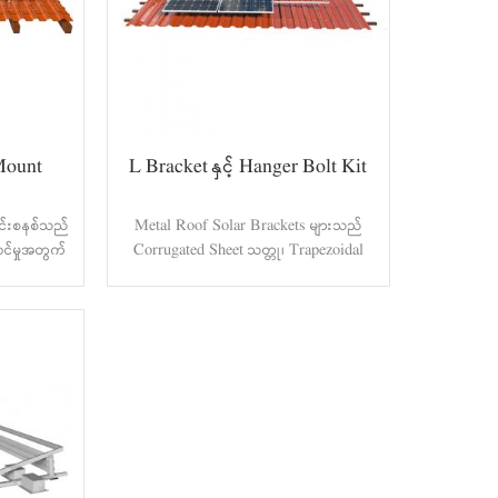
 Mount
L Bracket နှင့် Hanger Bolt Kit
ြင်းစနစ်သည်
Metal Roof Solar Brackets များသည်
င်မှုအတွက်
Corrugated Sheet သတ္တု၊ Trapezoidal
ပေးစွမ်းသည်၊
Metal Sheet ဖြင့် အမိုးမိုးရန်အတွက်
ုံးအားလုံး
သင့်လျော်သည်။ ကြိုးကွင်း bolt သည်
င်းသည် ပန်
ခြေလျင်ရွေးချယ်ခွင့်အတွက် ရနိုင်သောကြောင့်
ကြွေပြားများ
တပ်ဆင်မှုကို ပိုမိုအဆင်ပြေ၊ ယှဉ်ပြိုင်နိုင်စေပြီး
နှုန်းနှင့်
ယုံကြည်စိတ်ချရစေသည်။ စနစ်များသည် ဩ
န်စံညွှန်းများ
စတေးလျနိုင်ငံနှင့် အခြားနိုင်ငံတကာ စံချိန်
င့် ၎င်းသည်
စံညွှန်းများနှင့် ကိုက်ညီပြီး ရာသီဥတု အမျိုး
န်များအတွက်
မျိုးအတွက် သင့်လျော်သောကြောင့် ၎င်းအား
ိုး Solar
လေနှင့် ဆီးနှင်းများ သယ်ဆောင်ခြင်းဆိုင်ရာ
ile၊ Roman
စံနှုန်းများကို အပြည့်အဝ လိုက်နာပါသည်။ L