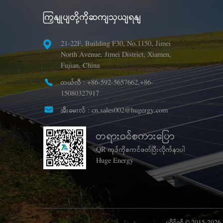
ကြှနျုပျတို့ကိုဆကျသှယျရနျ
21-22F, Building F30, No.1150, Jimei
North Avenue, Jimei District, Xiamen,
Fujian, China
တယ်လီ :
+86-592-5657662,+86-
15080327917
အီးမေးလ် :
cn.sales002@hugergy.com
တရားဝင်စကားပြော
QR ကုဒ်ကိုစကင်ဖတ်ပြီးလိုက်နာပါ
Huge Energy
မူပိုင်ခွင့် © 2015-202