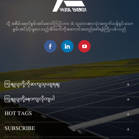
သို့ အစိမ်းရောင်စွမ်းအင်ဆောင်ကြဉ်းဘဝ & လူသားအားလုံးအတွက်သန့်ရှင်းသော
စွမ်းအင်ပံ့ပိုးမှုပေးသည့်အိပ်မက်ကိုအကောင်အထည်ဖော်ရန်ကြိုးပမ်းသည်
ကြှနျုပျတို့ကိုဆကျသှယျရနျ
ကြှနျုပျတို့နောကျလိုကျပါ
HOT TAGS
SUBSCRIBE