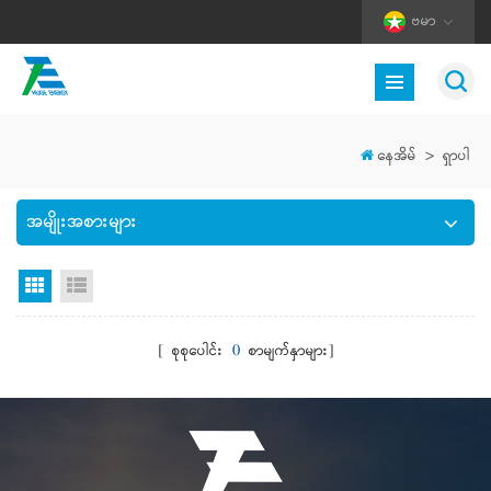
ဗမာ
နေအိမ်
>
ရှာပါ
အမျိုးအစားများ
Grid မြင်ကွင်း
စာရင်းကြည့်ရန်
[ စုစုပေါင်း
0
စာမျက်နှာများ]