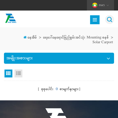
ဗမာ
နေအိမ်
>
ရေပေါ်နေရောင်ခြည်စွမ်းအင်သုံး Mounting စနစ်
>
Solar Carport
အမျိုးအစားများ
Grid မြင်ကွင်း
စာရင်းကြည့်ရန်
[ စုစုပေါင်း
0
စာမျက်နှာများ]