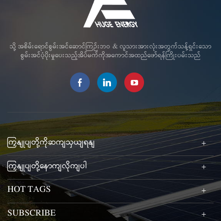
သို့ အစိမ်းရောင်စွမ်းအင်ဆောင်ကြဉ်းဘဝ & လူသားအားလုံးအတွက်သန့်ရှင်းသော
စွမ်းအင်ပံ့ပိုးမှုပေးသည့်အိပ်မက်ကိုအကောင်အထည်ဖော်ရန်ကြိုးပမ်းသည်
ကြှနျုပျတို့ကိုဆကျသှယျရနျ
ကြှနျုပျတို့နောကျလိုကျပါ
HOT TAGS
SUBSCRIBE