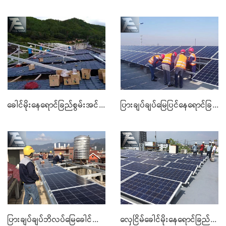
ခေါင်မိုးနေရောင်ခြည်စွမ်းအင်သုံး MOUNTING SYSTEM ကိုဆောက်။ ,
ပြားချပ်ချပ်မြေပြင်နေရောင်ခြည်စွမ်းအင်သုံး MOUNTING စနစ်
ပြားချပ်ချပ်ဘိလပ်မြေခေါင်မိုးနေရောင်ခြည်စွမ်းအင်သုံးစနစ်
လှေငြိမ်ခေါင်မိုးနေရောင်ခြည်စွမ်းအင်သုံး MOUNTING စနစ်