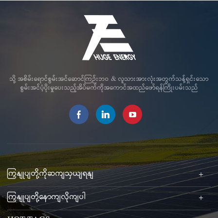
သို့ အစိမ်းရောင်စွမ်းအင်ဆောင်ကြဉ်းဘဝ & လူသားအားလုံးအတွက်သန့်ရှင်းသော
စွမ်းအင်ပံ့ပိုးမှုပေးသည့်အိပ်မက်ကိုအကောင်အထည်ဖော်ရန်ကြိုးပမ်းသည်
ကြှနျုပျတို့ကိုဆကျသှယျရနျ
ကြှနျုပျတို့နောကျလိုကျပါ