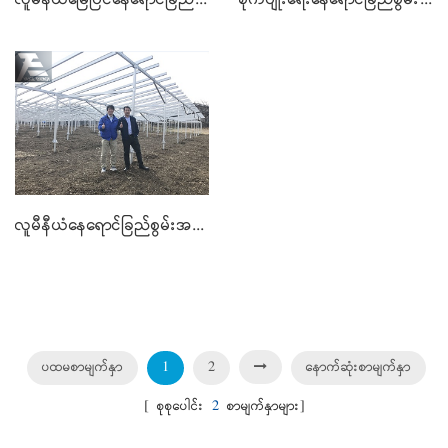
လူမီနီယံနေရောင်ခြည်စွမ်းအင်သုံး MOUNTING ဖွဲ့စည်းပုံမှာ
ပထမစာမျက်နှာ
1
2
နောက်ဆုံးစာမျက်နှာ
[ စုစုပေါင်း
2
စာမျက်နှာများ]