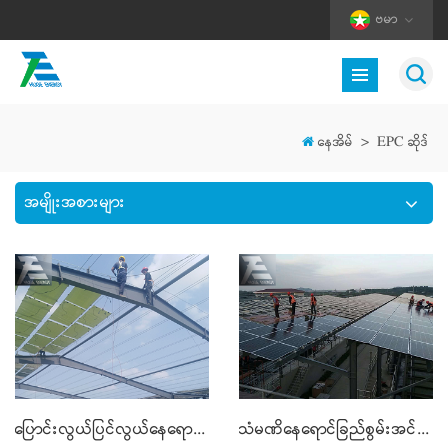
ဗမာ
နေအိမ်
>
EPC ဆိုဒ်
အမျိုးအစားများ
ပြောင်းလွယ်ပြင်လွယ်နေရောင်ခြည်စွမ်းအင်သုံး SYSTEM ကို
သံမဏိနေရောင်ခြည်စွမ်းအင်သုံး MOUNTING စနစ်