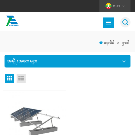
ဗမာ
နေအိမ်
>
ရှာပါ
အမျိုးအစားများ
Grid မြင်ကွင်း
စာရင်းကြည့်ရန်