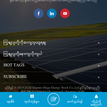
စွမ်းအင်ပံ့ပိုးမှုပေးသည့်အိပ်မက်ကိုအကောင်အထည်ဖော်ရန်ကြိုးပမ်းသည်
အတွင်းဖြတ်တောက်ခြင်းနှင့်
ဂဟေဆော်ခြင်းများကို ဖယ်ရှားပေး
ပြီး လွယ်ကူမြန်ဆန်သော PV
module တပ်ဆင်ခြင်းကို လုပ်ဆောင်
ပေးပါသည်။
ကြှနျုပျတို့ကိုဆကျသှယျရနျ
ကြှနျုပျတို့နောကျလိုကျပါ
HOT TAGS
SUBSCRIBE
မူပိုင်ခွင့် © 2015-2026 Xiamen Huge Energy Stock Co.,Ltd.မူပိုင်ခွင့်များရယူပြီး
闽ICP备2025096883号
|
ဘလော့ဂ်
|
Sitemap
|
XML
နေအိမ်
ထုတ်ကုန်များ
ဆက်သွယ်ရန်
ကိုယ်တို့
အကြောင်း