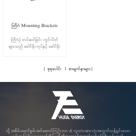
တြိဂံ Mounting Brackets
တြိဂံပုံ တပ်ဆင်ခြင်း ကွင်းပိတ်
များသည် ခေါင်မိုးကုပ်နှင့် ခေါင်မိုး
ထိုးဖောက်ခြင်းအတွက် ပြောင်းလဲနိုင်
သော စောင်းစောင်းနှင့် ခြေတင်
ရွေးချယ်စရာများ ပါသောကြောင့် မ
[ စုစုပေါင်း
1
စာမျက်နှာများ]
တူညီသော အမိုးပြားများ သို့မဟုတ်
ပွင့်လင်းသော နယ်မြေများတွင်
အလွယ်တကူ အသုံးပြုနိုင်ပါသည်။
အမြင့်ကို ပုံသေစောင်း သို့မဟုတ် ချိန်
ညှိနိုင်သော စောင်းအဖြစ် အသုံးပြုနိုင်
ပြီး၊ ပရောဂျက်အလိုက် ချိန်ညှိမှုများ
နှင့် နေရောင်ခြည်စွမ်းအင်ထွက်ရှိမှုကို
ပိုကောင်းအောင် လုပ်ဆောင်နိုင်စေ
ပါသည်။ ဆန်းသစ်တီထွင်ထားသော
သို့ အစိမ်းရောင်စွမ်းအင်ဆောင်ကြဉ်းဘဝ & လူသားအားလုံးအတွက်သန့်ရှင်းသော
မြင့်မားသောတပ်ဆင်မှုပုံစံသည် ဆိုက်