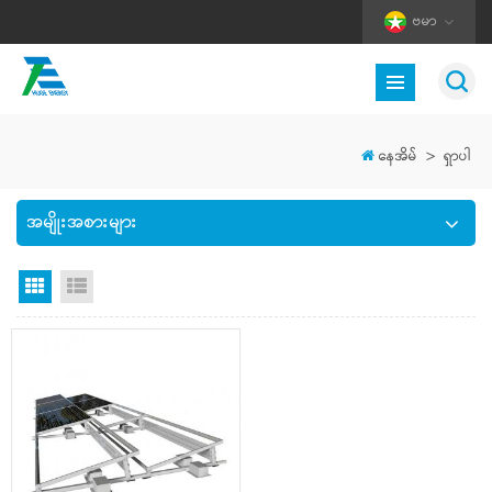
ဗမာ
နေအိမ်
>
ရှာပါ
အမျိုးအစားများ
Grid မြင်ကွင်း
စာရင်းကြည့်ရန်