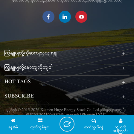
စွမ်းအင်ပံ့ပိုးမှုပေးသည့်အိပ်မက်ကိုအကောင်အထည်ဖော်ရန်ကြိုးပမ်းသည်
ကြှနျုပျတို့ကိုဆကျသှယျရနျ
ကြှနျုပျတို့နောကျလိုကျပါ
HOT TAGS
SUBSCRIBE
မူပိုင်ခွင့် © 2015-2026 Xiamen Huge Energy Stock Co.,Ltd.မူပိုင်ခွင့်များရယူပြီး
闽ICP备2025096883号
|
ဘလော့ဂ်
|
Sitemap
|
XML
နေအိမ်
ထုတ်ကုန်များ
ဆက်သွယ်ရန်
ကိုယ်တို့
အကြောင်း