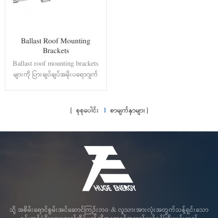
Ballast Roof Mounting
Brackets
Ballast roof mounting brackets
များကို ပြားချပ်ချပ်အမိုးပရောဂျက်
အမျိုးမျိုးတွင် အသုံးချသည်။ hot-
dip galvanized steel ဖြင့် ပြုလုပ်
ထားသော အဓိက အစိတ်အပိုင်း
[ စုစုပေါင်း
1
စာမျက်နှာများ]
များသည် ဖွဲ့စည်းပုံ ခိုင်ခံ့မှု၊ တည်ငြိမ်
မှုနှင့် တိုက်စားမှု ဆန့်ကျင်ရေး စွမ်း
ဆောင်ရည် ကောင်းမွန်ပြီး မတူညီ
သော နေရောင်ခြည်သုံး မော်ဂျူးများ
နှင့် တွဲဖက်အသုံးပြုနိုင်ပါသည်။ မူပိုင်
ခွင့်တင်ထားသော ဖွဲ့စည်းပုံဒီဇိုင်း
သည် ဆောက်လုပ်ရေးကုန်ကျစရိတ်
ကို သက်သာစေရန် တပ်ဆင်ချိန်ပိုတို
စေရန် အာမခံပါသည်။
သို့ အစိမ်းရောင်စွမ်းအင်ဆောင်ကြဉ်းဘဝ & လူသားအားလုံးအတွက်သန့်ရှင်းသော