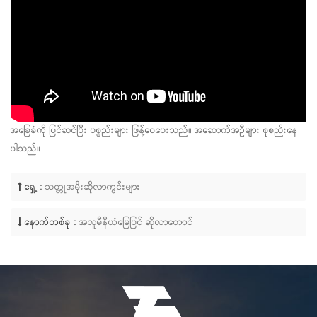
အခြေခံကို ပြင်ဆင်ပြီး ပစ္စည်းများ ဖြန့်ဝေပေးသည်။ အဆောက်အဦများ စုစည်းနေ
ပါသည်။
ရှေ့ :
သတ္တုအမိုးဆိုလာကွင်းများ
နောက်တစ်ခု :
အလူမီနီယံမြေပြင် ဆိုလာတောင်