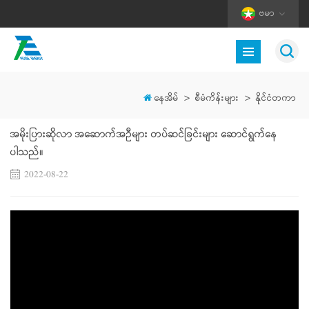
ဗမာ
နေအိမ်
>
စီမံကိန်းများ
>
နိုင်ငံတကာ
အမိုးပြားဆိုလာ အဆောက်အဦများ တပ်ဆင်ခြင်းများ ဆောင်ရွက်နေ
ပါသည်။
2022-08-22