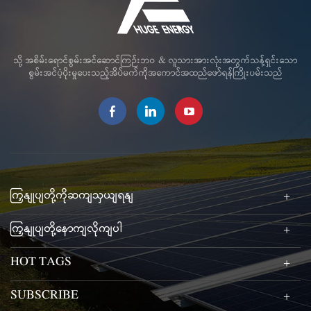
သို့ အစိမ်းရောင်စွမ်းအင်ဆောင်ကြဉ်းဘဝ & လူသားအားလုံးအတွက်သန့်ရှင်းသော
စွမ်းအင်ပံ့ပိုးမှုပေးသည့်အိပ်မက်ကိုအကောင်အထည်ဖော်ရန်ကြိုးပမ်းသည်
ကြှနျုပျတို့ကိုဆကျသှယျရနျ
ကြှနျုပျတို့နောကျလိုကျပါ
HOT TAGS
SUBSCRIBE