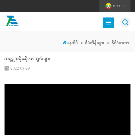
ဗမာ
နေအိမ်
>
စီမံကိန်းများ
>
နိုင်ငံတကာ
သတ္တုအမိုးဆိုလာကွင်းများ
2022-08-29