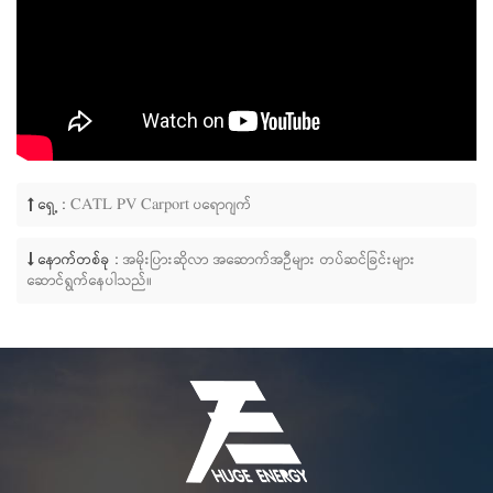
ရှေ့ :
CATL PV Carport ပရောဂျက်
နောက်တစ်ခု :
အမိုးပြားဆိုလာ အဆောက်အဦများ တပ်ဆင်ခြင်းများ
ဆောင်ရွက်နေပါသည်။