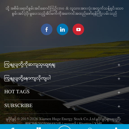
သို့ အစိမ်းရောင်စွမ်းအင်ဆောင်ကြဉ်းဘဝ & လူသားအားလုံးအတွက်သန့်ရှင်းသော
စွမ်းအင်ပံ့ပိုးမှုပေးသည့်အိပ်မက်ကိုအကောင်အထည်ဖော်ရန်ကြိုးပမ်းသည်
ကြှနျုပျတို့ကိုဆကျသှယျရနျ
ကြှနျုပျတို့နောကျလိုကျပါ
HOT TAGS
SUBSCRIBE
မူပိုင်ခွင့် © 2015-2026 Xiamen Huge Energy Stock Co.,Ltd.မူပိုင်ခွင့်များရယူပြီး
闽ICP备2025096883号
|
ဘလော့ဂ်
|
Sitemap
|
XML