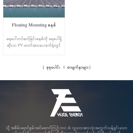
Floating Mounting စနစ်
ရေပေါ်တပ်ဆင်ခြင်းစနစ်ကို ရေပေါ်ရှိ
ဆိုလာ PV ဓာတ်အားပေးစက်ရုံတွင်
တပ်ဆင်အသုံးပြုသည်။ HDPE
ပစ္စည်းကိုအသုံးပြုခြင်းဖြင့် Hunt
Water Absorption Test၊ Anti-
[ စုစုပေါင်း
1
စာမျက်နှာများ]
Aging Test၊ Anti-UV Test
စသည်ဖြင့် အောင်မြင်ပြီးဖြစ်သည်။
ထို့အပြင်၊ ၎င်းသည် အခြားထုတ်ကုန်
များထက် များစွာမြင့်မားသော
ဆွဲငင်အားကို ခံနိုင်ရည်ရှိသည်။
floater နှင့် main floater တွင်
module ဒီဇိုင်းအသစ်ကို အသုံးပြု
ခြင်းဖြင့်၊ ၎င်းသည် တူညီသော
မျက်နှာစာတွင် သို့မဟုတ်
သို့ အစိမ်းရောင်စွမ်းအင်ဆောင်ကြဉ်းဘဝ & လူသားအားလုံးအတွက်သန့်ရှင်းသော
symmetrical face တွင် နှစ်ထပ်