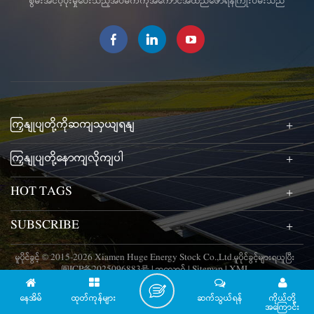
စွမ်းအင်ပံ့ပိုးမှုပေးသည့်အိပ်မက်ကိုအကောင်အထည်ဖော်ရန်ကြိုးပမ်းသည်
array ကို အသုံးပြုနိုင်စေပြီး ဆိုလာ
စွမ်းအင်ထုတ်လုပ်ခြင်းနှင့် တပ်ဆင်မှု
စွမ်းရည်ကို တိုးမြှင့်စေသည်။ ဒါ့
အပြင် အလွယ်တကူ တပ်ဆင်နိုင်ပြီး
ကုန်ကျစရိတ်လည်း သက်သာစေပါ
တယ်။
ကြှနျုပျတို့ကိုဆကျသှယျရနျ
ကြှနျုပျတို့နောကျလိုကျပါ
HOT TAGS
SUBSCRIBE
မူပိုင်ခွင့် © 2015-2026 Xiamen Huge Energy Stock Co.,Ltd.မူပိုင်ခွင့်များရယူပြီး
闽ICP备2025096883号
|
ဘလော့ဂ်
|
Sitemap
|
XML
နေအိမ်
ထုတ်ကုန်များ
ဆက်သွယ်ရန်
ကိုယ်တို့
အကြောင်း