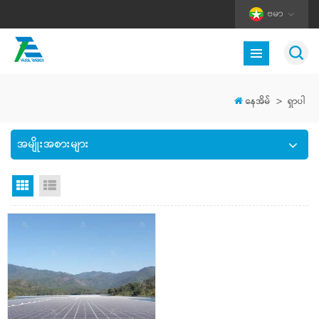
ဗမာ
နေအိမ်
>
ရှာပါ
အမျိုးအစားများ
Grid မြင်ကွင်း
စာရင်းကြည့်ရန်