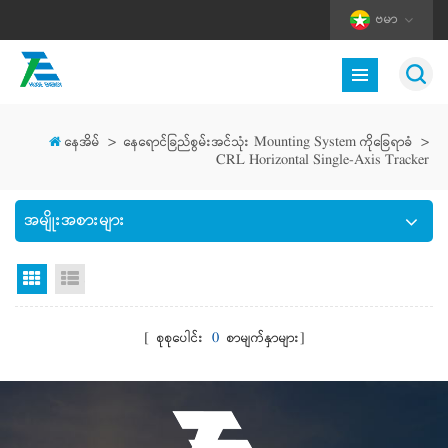
ဗမာ
နေအိမ်
>
နေရောင်ခြည်စွမ်းအင်သုံး Mounting System ကိုခြေရာခံ
>
CRL Horizontal Single-Axis Tracker
အမျိုးအစားများ
Grid မြင်ကွင်း
စာရင်းကြည့်ရန်
[ စုစုပေါင်း
0
စာမျက်နှာများ]