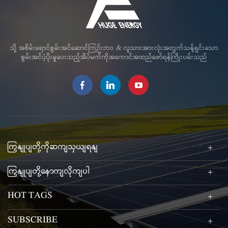
သို့ အစိမ်းရောင်စွမ်းအင်ဆောင်ကြဉ်းဘဝ & လူသားအားလုံးအတွက်သန့်ရှင်းသော
စွမ်းအင်ပံ့ပိုးမှုပေးသည့်အိပ်မက်ကိုအကောင်အထည်ဖော်ရန်ကြိုးပမ်းသည်
ကြှနျုပျတို့ကိုဆကျသှယျရနျ
ကြှနျုပျတို့နောကျလိုကျပါ
HOT TAGS
SUBSCRIBE