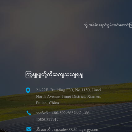
သို့ အစိမ်းရောင်စွမ်းအင်ဆော
ကြှနျုပျတို့ကိုဆကျသှယျရနျ
21-22F, Building F30, No.1150, Jimei
North Avenue, Jimei District, Xiamen,
Fujian, China
တယ်လီ :
+86-592-5657662,+86-
15080327917
အီးမေးလ် :
cn.sales002@hugergy.com