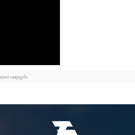
rt ပရောဂျက်။