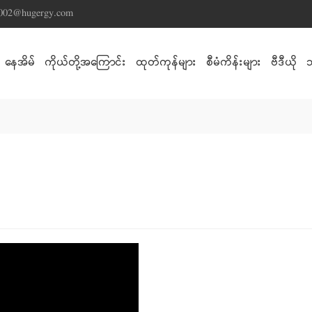
s002@hugergy.com
နေအိမ်
ကိုယ်တို့အကြောင်း
ထုတ်ကုန်များ
စီမံကိန်းများ
ဗီဒီယို