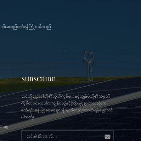
ကောင်အထည်ဖော်ရန်ကြိုးပမ်းသည်
SUBSCRIBE
သင်တို့သည်ငါတို့၏ထုတ်ကုန်များနှင့်ကျွန်ုပ်တို့၏ကုမ္ပဏီ
ကိုစိတ်ဝင်စားပါကကျွန်ုပ်တို့နှင့်ကြာမြင့်စွာကတည်းက
စိတ်ရင်းမှန်ဖြင့်ခင်မင်ရင်းနှီးမှုကိုတည်ဆောက်ရန်မျှော်လင့်
ပါသည်။
nting