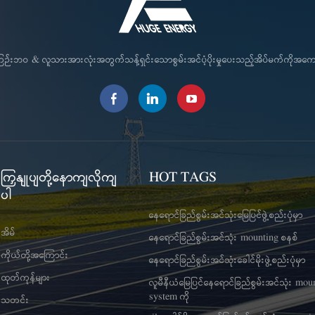
င်ကြဉ်းဘဝ & လူသားအားလုံးအတွက်သန့်ရှင်းသောစွမ်းအင်ပံ့ပိုးမှုပေးသည့်အိပ်မက်ကိုအ
ကြှနျုပျတို့နောကျလိုကျ
HOT TAGS
ပါ
နေရောင်ခြည်စွမ်းအင်သုံးမြေပြင်ဖွဲ့စည်းပုံမှာ
အိမ်
နေရောင်ခြည်စွမ်းအင်သုံး mounting စနစ်
ကိုယ်တို့အကြောင်း
နေရောင်ခြည်စွမ်းအင်သုံးခေါင်မိုးဖွဲ့စည်းပုံမှာ
ထုတ်ကုန်များ
လူမီနီယံမြေပြင်နေရောင်ခြည်စွမ်းအင်သုံး mou
system ကို
သတင်း