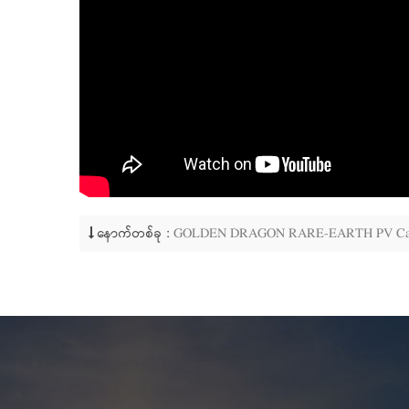
နောက်တစ်ခု :
GOLDEN DRAGON RARE-EARTH PV Carpo