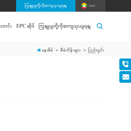
ကြှနျုပျတို့ကိုဆကျသှယျရနျ
ဗမာ
သတင်း
EPC ဆိုဒ်
ကြှနျုပျတို့ကိုဆကျသှယျရနျ
နေအိမ်
>
စီမံကိန်းများ
>
ပြည်တွင်း