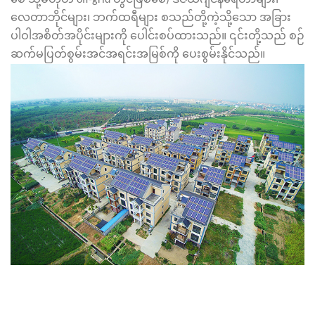
စေ သို့မဟုတ် off-grid တွင်ဖြစ်စေ) ဒီဇယ်ဂျင်နရေတာများ၊
လေတာဘိုင်များ၊ ဘက်ထရီများ စသည်တို့ကဲ့သို့သော အခြား
ပါဝါအစိတ်အပိုင်းများကို ပေါင်းစပ်ထားသည်။ ၎င်းတို့သည် စဉ်
ဆက်မပြတ်စွမ်းအင်အရင်းအမြစ်ကို ပေးစွမ်းနိုင်သည်။