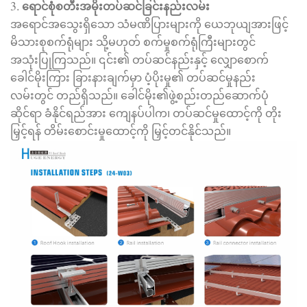
3.
ရောင်စုံစတီးအမိုးတပ်ဆင်ခြင်းနည်းလမ်း
အရောင်အသွေးရှိသော သံမဏိပြားများကို ယေဘုယျအားဖြင့်
မိသားစုစက်ရုံများ သို့မဟုတ် စက်မှုစက်ရုံကြီးများတွင်
အသုံးပြုကြသည်။ ၎င်း၏ တပ်ဆင်နည်းနှင့် လျှောစောက်
ခေါင်မိုးကြား ခြားနားချက်မှာ ပံ့ပိုးမှု၏ တပ်ဆင်မှုနည်း
လမ်းတွင် တည်ရှိသည်။ ခေါင်မိုး၏ဖွဲ့စည်းတည်ဆောက်ပုံ
ဆိုင်ရာ ခံနိုင်ရည်အား ကျေနပ်ပါက၊ တပ်ဆင်မှုထောင့်ကို တိုး
မြှင့်ရန် တိမ်းစောင်းမှုထောင့်ကို မြှင့်တင်နိုင်သည်။