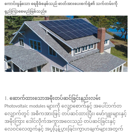
ကောင်းမွန်သော ရေစိုခံစနစ်သည် ဓာတ်အားပေးစက်ရုံ၏ သက်တမ်းကို
ရှည်ကြာစေမည်ဖြစ်သည်။
1.
ဆောက်ထားသောအမိုးတပ်ဆင်ခြင်းနည်းလမ်း
Photovoltaic modules များကို လျှောစောက်နှင့် အပေါ်ဘက်တ
လျှောက်တွင် အဓိကအားဖြင့် တပ်ဆင်ထားပြီး၊ မော်ဂျူးများနှင့်
အမိုးကြား ဒေါင်လိုက်အကွာအဝေးသည် တပ်ဆင်ခြင်းနှင့်
လေဝင်လေထွက်နှင့် အပူပြန့်ပွားခြင်းကွာဟချက်များအတွက်