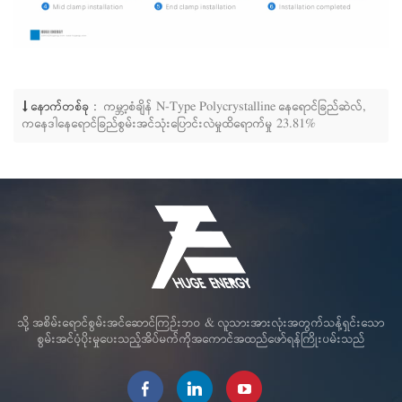
နောက်တစ်ခု :
ကမ္ဘာ့စံချိန် N-Type Polycrystalline နေရောင်ခြည်ဆဲလ်,
ကနေဒါနေရောင်ခြည်စွမ်းအင်သုံးပြောင်းလဲမှုထိရောက်မှု 23.81%
သို့ အစိမ်းရောင်စွမ်းအင်ဆောင်ကြဉ်းဘဝ & လူသားအားလုံးအတွက်သန့်ရှင်းသော
စွမ်းအင်ပံ့ပိုးမှုပေးသည့်အိပ်မက်ကိုအကောင်အထည်ဖော်ရန်ကြိုးပမ်းသည်