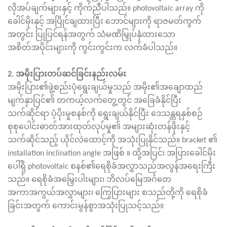
လိုအပ်ချက်များနှင့် ကိုက်ညီပါသည်။ photovoltaic array ကို
ခေါင်မိုးနှင့် အပြိုင်ချထားပြီး ဘောင်များကို ရာဇမတ်ကွက်
အတွင်း ပြုပြင်ရန်အတွက် သံမဏိမြှုပ်နှံထားသော
အစိတ်အပိုင်းများကို ကွင်းကွင်းက လက်ခံပါသည်။
2.
အမိုးပြားတပ်ဆင်ခြင်းနည်းလမ်း
အမိုးပြား၏ဖွဲ့စည်းပုံရွေးချယ်မှုသည် အမိုး၏အချောထည်
မျက်နှာပြင်၏ တကယ့်လက်တွေ့တွင် အခြေခံနိုင်ပြီး
သက်ဆိုင်ရာ ပံ့ပိုးမှုစနစ်ကို ရွေးချယ်နိုင်ပြီး ဒေသန္တရနှစ်စဉ်
စုစုပေါင်းဓာတ်အားထုတ်လုပ်မှု၏ အများဆုံးတန်ဖိုးနှင့်
သက်ဆိုင်သည့် ယိုင်လဲထောင့်ကို အသုံးပြုနိုင်သည်။ bracket ၏
installation inclination angle အဖြစ်
။
ထို့အပြင်၊ အပြားခေါင်မိုး
ပေါ်ရှိ photovoltaic စနစ်၏ရေစိုခံအလွှာသည်အလွန်အရေးကြီး
သည်။
ရေစိုခံအမြှေးပါးများ၊ ဘိလပ်မြေအင်္ဂတေ
အကာအကွယ်အလွှာများ၊ ကြွေပြားများ စသည်တို့ကို ရေစိုခံ
ခြင်းအတွက် ကောင်းမွန်စွာအသုံးပြုသင့်သည်။