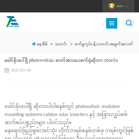
ဗမာ
နေအိမ်
>
သတင်း
>
စက်မှုလုပ်ငန်းသတင်းအချက်အလက်
ခေါင်မိုးပေါ်ရှိ photovoltaic ဓာတ်အားပေးစက်ရုံဆိုတာ ဘာလဲ။
2023-03-30
ခေါင်မိုးပေါ်ရှိ ဆိုလာပါဝါစနစ်တွင် photovoltaic modules၊
mounting systems၊ cables၊ solar inverters နှင့် အခြားလျှပ်စစ်
ဆက်စပ်ပစ္စည်းများ ပါဝင်သည်။
နေရောင်ခြည်စွမ်းအင်သုံး ဟိုက်ဘရစ်စနစ်တစ်ခု (ဂရစ်တွင်ဖြစ်