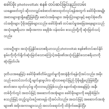
ခေါင်မိုး photovoltaic စနစ်
တပ်ဆင်ခြင်းနည်းလမ်း
ယနေ့ခေတ်တွင် ဆိုလာလျှပ်စစ်ဓာတ်အားထုတ်လုပ်ရန်အတွက် ခေါင်မိုးအမျိုး
အစားများစွာရှိနေပြီဖြစ်ပြီး စောင်းအမိုးများ၊ အမိုးပြားများနှင့် ရောင်စုံစတီး
လ်အမိုးများ ပိုမိုအဖြစ်များသည်။ ခေါင်မိုး၏ တပ်ဆင်မှုအခြေအနေများသည်
အသုံးချဧရိယာ၊ အမိုးအကာ၊ ရေစိုခံ၊ ဝန်ထမ်း၊ စသည်တို့ကို ဆုံးဖြတ်သင့်
သည်။
ပထမဦးစွာ၊ အသုံးပြုနိုင်သောဧရိယာသည် photovoltaic စနစ်၏တပ်ဆင်နိုင်
စွမ်းကိုတိုက်ရိုက်ဆုံးဖြတ်သောကြောင့်အမိုး၏အသုံးပြုနိုင်သောဧရိယာကို
ဆုံးဖြတ်ပါ။
ဒုတိယအနေဖြင့်၊ ခေါင်မိုး၏တိမ်းညွှတ်မှုကိုအာရုံစိုက်ရန်လိုအပ်သည်။ အမိုး
သည် တောင်ဘက်သို့ မျက်နှာမူပါက ဆိုလာရောင်ခြည် ပိုမိုရရှိမည်ဖြစ်ပြီး
ဓာတ်အား ထုတ်လုပ်မှု တိုးလာမည်ဖြစ်သည်။
နောက်ဆုံးအနေဖြင့်၊ အနီး
တစ်ဝိုက်တွင် အထပ်မြင့် အဆောက်အအုံများ၊ ခေါင်မိုးများကို ရေစိုခံခြင်း
စသည်ဖြင့် ထည့်သွင်းစဉ်းစားရန် လိုအပ်ပါသည်။ အထပ်မြင့် အဆောက်အအုံ
များ၏ အမိုးအကာများသည် အလင်းရောင်ကို ထိခိုက်စေနိုင်ပြီး