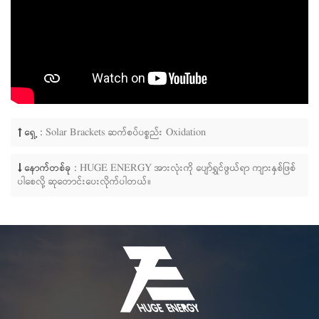
ရှေ့ :
Solar Brackets ဆက်စပ်ပစ္စည်း Oxidation
နောက်တစ်ခု :
HUGE ENERGY အားလုံးကို ပျော်ရွှင်ဖွယ်ရာ ကျားနှစ်ဖြစ်
ပါစေလို့ ဆုတောင်းပေးလိုက်ပါတယ်။