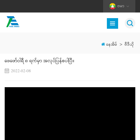
ဗမာ
နေအိမ်
>
ဗီဒီယို
ဖေဖော်ဝါရီ ၈ ရက်မှာ အလုပ်ပြန်စပါပြီ။
2022-02-08