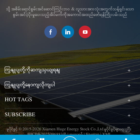
သို့ အစိမ်းရောင်စွမ်းအင်ဆောင်ကြဉ်းဘဝ & လူသားအားလုံးအတွက်သန့်ရှင်းသော
စွမ်းအင်ပံ့ပိုးမှုပေးသည့်အိပ်မက်ကိုအကောင်အထည်ဖော်ရန်ကြိုးပမ်းသည်
ကြှနျုပျတို့ကိုဆကျသှယျရနျ
ကြှနျုပျတို့နောကျလိုကျပါ
HOT TAGS
SUBSCRIBE
မူပိုင်ခွင့် © 2015-2026 Xiamen Huge Energy Stock Co.,Ltd.မူပိုင်ခွင့်များရယူပြီး
闽ICP备2025096883号
|
ဘလော့ဂ်
|
Sitemap
|
XML