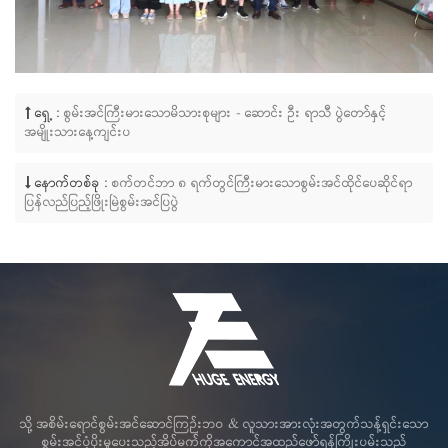
ရှေ့ :
စွမ်းအင်ကြီးမားသောမိသားစုများ - ဆောင်း ဦး ရာသီ ပွဲတော်နှင့်
အမျိုးသားနေ့ကျင်းပ
နောက်တစ်ခု :
စက်တင်ဘာ ၈ ရက်တွင်ကြီးမားသောစွမ်းအင်ထိုင်ပေဆိုင်ရာ
ပြန်လည်ပြည့်ဖြိုးမြဲစွမ်းအင်ပြပွဲ
သို့ အစိမ်းရောင်စွမ်းအင်ဆောင်ကြဉ်းဘဝ & လူသားအားလုံးအတွက်သန့်ရှင်းသော
စွမ်းအင်ပံ့ပိုးမှုပေးသည့်အိပ်မက်ကိုအကောင်အထည်ဖော်ရန်ကြိုးပမ်းသည်