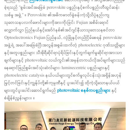
ကြေညာခဲ့သည်
ကြီးမားသောစွမ်းအင်
ဆောက်လုပ်ရေး ။ အဘို့အအတည်ပြုခံ
ခဲ့ရသည် "စွမ်းအင်အခြေခံ perovskite ပစ္စည်းနှင့်စက်ပစ္စည်းတီထွင်ဆန်း
သစ်မှု အဖွဲ့" ။ Perovskite ၏အဓိကဓာတ်ခွဲခန်းကဲ့သို့သိပ္ပံနည်းကျ
သုတေသနပလက်ဖောင်းများကိုအားကိုးခြင်း Fujian အစိမ်းရောင်
လျှောက်လွှာ ပြည်နယ်နှင့်အော်ဂဲနစ်၏အင်ဂျင်နီယာသုတေသနစင်တာ
Optoelectronics Fujian ပြည်နယ်, လုံခြုံနှင့်တည်ငြိမ်စေရန် perovskite
အဖွဲ့ရဲ့ အပေါ်အခြေခံပြီးအလွန်အစွမ်းထက်တဲ့ photoelectric ဂုဏ်သတ္တိများ
နှင့်အတူပစ္စည်းများ သီအိုရီဆိုင်ရာပုံရိပ်ခြင်းနှင့်တွက်ချက်မှုဆိုင်ရာအားသာ
ချက်များနှင့် photovoltaic လယ်ကွင်း၏အမှန်တကယ်လိုအပ်ချက်များသည်
နေရောင်ခြည်စွမ်းအင်သုံးဆဲလ်များ၊ luminecentric ပစ္စည်းများနှင့်
photoelectric catalysis နယ်ပယ်များတွင်စက်မှုလုပ်ငန်းသုံးအရှိန်အဟုန်
မြှင့်တင်ခြင်းနှင့်ကျွန်ုပ်တို့၏ကုမ္ပဏီနှင့် ပူးပေါင်း၍ ထိုကဲ့သို့သောနယ်ပယ်
များတွင်ပူးပေါင်းဆောင်ရွက်မည်
photovoltaic စနစ်ကပစ္စည်းများ
နှင့်
စံချိန်စံညွှန်းများ။ ။