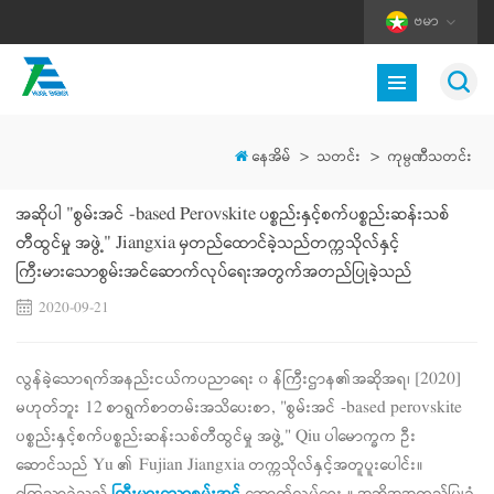
ဗမာ
နေအိမ်
>
သတင်း
>
ကုမ္ပဏီသတင်း
အဆိုပါ "စွမ်းအင် -based Perovskite ပစ္စည်းနှင့်စက်ပစ္စည်းဆန်းသစ်
တီထွင်မှု အဖွဲ့" Jiangxia မှတည်ထောင်ခဲ့သည်တက္ကသိုလ်နှင့်
ကြီးမားသောစွမ်းအင်ဆောက်လုပ်ရေးအတွက်အတည်ပြုခဲ့သည်
2020-09-21
လွန်ခဲ့သောရက်အနည်းငယ်ကပညာရေး ၀ န်ကြီးဌာန၏အဆိုအရ၊ [2020]
မဟုတ်ဘူး 12 စာရွက်စာတမ်းအသိပေးစာ, "စွမ်းအင် -based perovskite
ပစ္စည်းနှင့်စက်ပစ္စည်းဆန်းသစ်တီထွင်မှု အဖွဲ့" Qiu ပါမောက္ခက ဦး
ဆောင်သည် Yu ၏ Fujian Jiangxia တက္ကသိုလ်နှင့်အတူပူးပေါင်း။