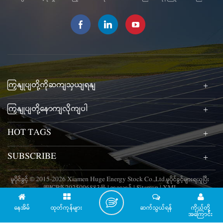
ကြှနျုပျတို့ကိုဆကျသှယျရနျ
ကြှနျုပျတို့နောကျလိုကျပါ
HOT TAGS
SUBSCRIBE
မူပိုင်ခွင့် © 2015-2026 Xiamen Huge Energy Stock Co.,Ltd.မူပိုင်ခွင့်များရယူပြီး
闽ICP备2025096883号
|
ဘလော့ဂ်
|
Sitemap
|
XML
နေအိမ်
ထုတ်ကုန်များ
ဆက်သွယ်ရန်
ကိုယ်တို့
အကြောင်း