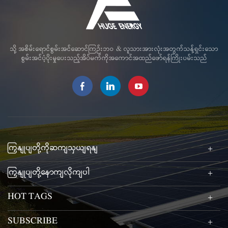
သို့ အစိမ်းရောင်စွမ်းအင်ဆောင်ကြဉ်းဘဝ & လူသားအားလုံးအတွက်သန့်ရှင်းသော
စွမ်းအင်ပံ့ပိုးမှုပေးသည့်အိပ်မက်ကိုအကောင်အထည်ဖော်ရန်ကြိုးပမ်းသည်
ကြှနျုပျတို့ကိုဆကျသှယျရနျ
ကြှနျုပျတို့နောကျလိုကျပါ
HOT TAGS
SUBSCRIBE