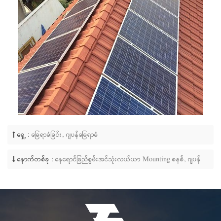
ရှေ့ :
ခြေရာခံခြင်း, ဂျပန်ခြေရာခံ
နောက်တစ်ခု :
နေရောင်ခြည်စွမ်းအင်သုံးလယ်ယာ Mounting စနစ်, ဂျပန်