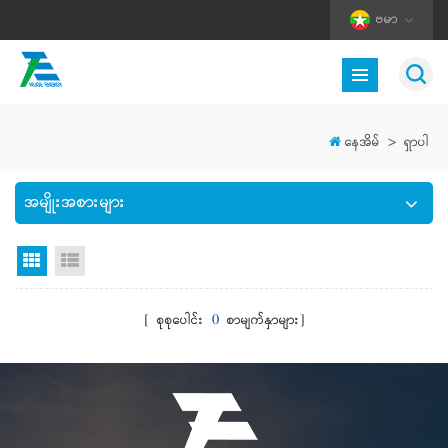
ဗမာ
နေအိမ်
>
ရှာပါ
အမျိုးအစားများ
Grid မြင်ကွင်း
စာရင်းကြည့်ရန်
[ စုစုပေါင်း
0
စာမျက်နှာများ]