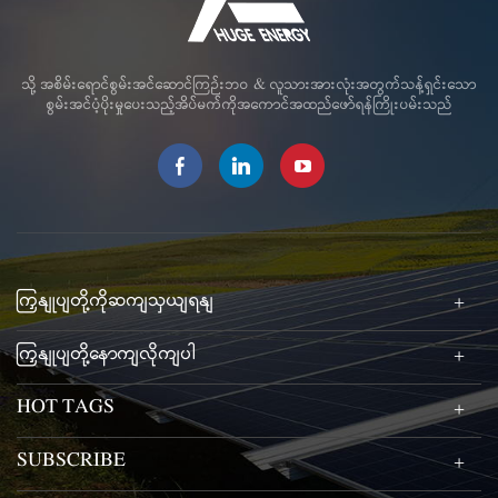
သို့ အစိမ်းရောင်စွမ်းအင်ဆောင်ကြဉ်းဘဝ & လူသားအားလုံးအတွက်သန့်ရှင်းသော
စွမ်းအင်ပံ့ပိုးမှုပေးသည့်အိပ်မက်ကိုအကောင်အထည်ဖော်ရန်ကြိုးပမ်းသည်
ကြှနျုပျတို့ကိုဆကျသှယျရနျ
ကြှနျုပျတို့နောကျလိုကျပါ
HOT TAGS
SUBSCRIBE