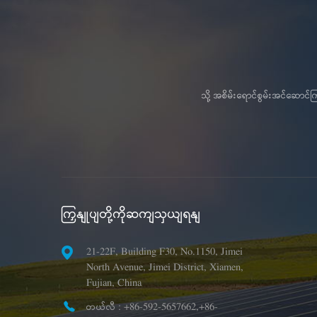
သို့ အစိမ်းရောင်စွမ်းအင်ဆော
ကြှနျုပျတို့ကိုဆကျသှယျရနျ
21-22F, Building F30, No.1150, Jimei
North Avenue, Jimei District, Xiamen,
Fujian, China
တယ်လီ :
+86-592-5657662,+86-