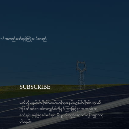
ကောင်အထည်ဖော်ရန်ကြိုးပမ်းသည်
SUBSCRIBE
သင်တို့သည်ငါတို့၏ထုတ်ကုန်များနှင့်ကျွန်ုပ်တို့၏ကုမ္ပဏီ
ကိုစိတ်ဝင်စားပါကကျွန်ုပ်တို့နှင့်ကြာမြင့်စွာကတည်းက
စိတ်ရင်းမှန်ဖြင့်ခင်မင်ရင်းနှီးမှုကိုတည်ဆောက်ရန်မျှော်လင့်
ပါသည်။