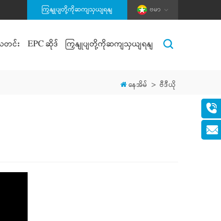
ကြှနျုပျတို့ကိုဆကျသှယျရနျ
ဗမာ
သတင်း
EPC ဆိုဒ်
ကြှနျုပျတို့ကိုဆကျသှယျရနျ
နေအိမ်
>
ဗီဒီယို