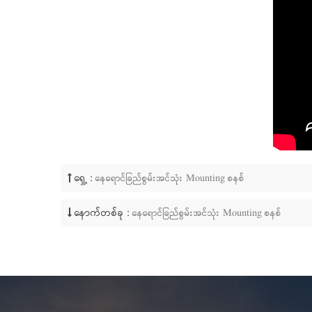
ရှေ့ :
နေရောင်ခြည်စွမ်းအင်သုံး Mounting စနစ်
နောက်တစ်ခု :
နေရောင်ခြည်စွမ်းအင်သုံး Mounting စနစ်