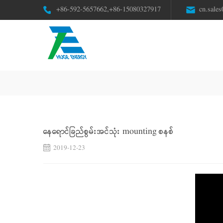
+86-592-5657662,+86-15080327917
cn.sale
နေရောင်ခြည်စွမ်းအင်သုံး mounting စနစ်
2019-12-23