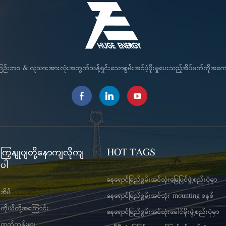
င်ကြဉ်းဘဝ & လူသားအားလုံးအတွက်သန့်ရှင်းသောစွမ်းအင်ပံ့ပိုးမှုပေးသည့်အိပ်မက်ကိုအ
ကြှနျုပျတို့နောကျလိုကျ
HOT TAGS
ပါ
နေရောင်ခြည်စွမ်းအင်သုံးမြေပြင်ဖွဲ့စည်းပုံမှာ
အိမ်
နေရောင်ခြည်စွမ်းအင်သုံး mounting စနစ်
ကိုယ်တို့အကြောင်း
နေရောင်ခြည်စွမ်းအင်သုံးခေါင်မိုးဖွဲ့စည်းပုံမှာ
ထုတ်ကုန်များ