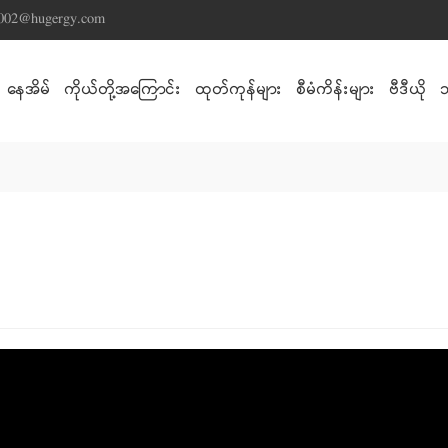
s002@hugergy.com
နေအိမ်
ကိုယ်တို့အကြောင်း
ထုတ်ကုန်များ
စီမံကိန်းများ
ဗီဒီယို