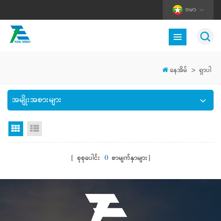
ဗမာ
နေအိမ်
>
ရှာပါ
အမျိုးအစားများ
Grid မြင်ကွင်း
စာရင်းကြည့်ရန်
[ စုစုပေါင်း
0
စာမျက်နှာများ]