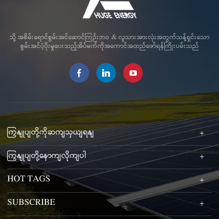
သို့ အစိမ်းရောင်စွမ်းအင်ဆောင်ကြဉ်းဘဝ & လူသားအားလုံးအတွက်သန့်ရှင်းသော
စွမ်းအင်ပံ့ပိုးမှုပေးသည့်အိပ်မက်ကိုအကောင်အထည်ဖော်ရန်ကြိုးပမ်းသည်
ကြှနျုပျတို့ကိုဆကျသှယျရနျ
ကြှနျုပျတို့နောကျလိုကျပါ
HOT TAGS
SUBSCRIBE