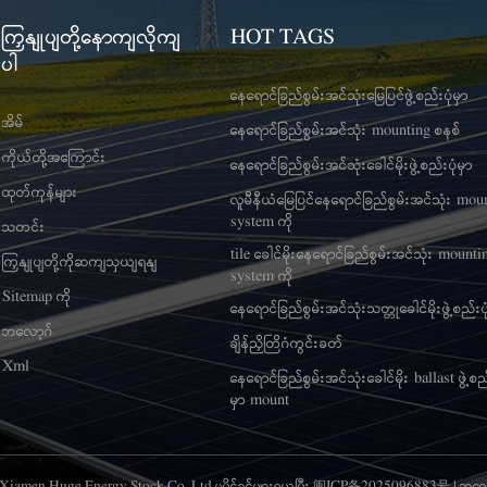
ကြှနျုပျတို့နောကျလိုကျ
HOT TAGS
ပါ
နေရောင်ခြည်စွမ်းအင်သုံးမြေပြင်ဖွဲ့စည်းပုံမှာ
အိမ်
နေရောင်ခြည်စွမ်းအင်သုံး mounting စနစ်
ကိုယ်တို့အကြောင်း
နေရောင်ခြည်စွမ်းအင်သုံးခေါင်မိုးဖွဲ့စည်းပုံမှာ
ထုတ်ကုန်များ
လူမီနီယံမြေပြင်နေရောင်ခြည်စွမ်းအင်သုံး mou
system ကို
သတင်း
tile ခေါင်မိုးနေရောင်ခြည်စွမ်းအင်သုံး mounti
ကြှနျုပျတို့ကိုဆကျသှယျရနျ
system ကို
Sitemap ကို
နေရောင်ခြည်စွမ်းအင်သုံးသတ္တုခေါင်မိုးဖွဲ့စည်းပု
ဘလော့ဂ်
ချိန်ညှိတြိဂံကွင်းခတ်
Xml
နေရောင်ခြည်စွမ်းအင်သုံးခေါင်မိုး ballast ဖွဲ့စည်
မှာ mount
6 Xiamen Huge Energy Stock Co.,Ltd.မူပိုင်ခွင့်များရယူပြီး
闽ICP备2025096883号
|
ဘလော