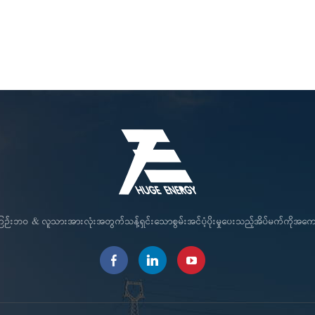
င်ကြဉ်းဘဝ & လူသားအားလုံးအတွက်သန့်ရှင်းသောစွမ်းအင်ပံ့ပိုးမှုပေးသည့်အိပ်မက်ကိုအ