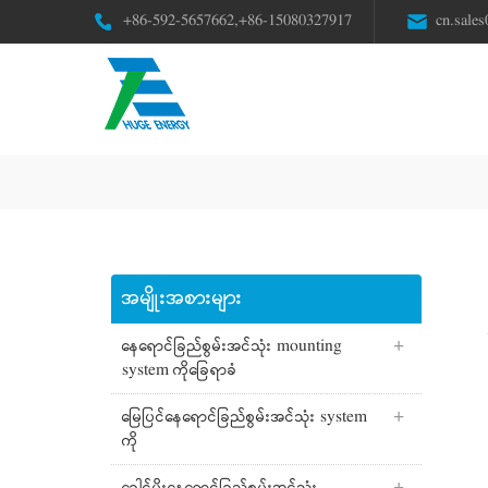
+86-592-5657662,+86-15080327917
cn.sale
အမျိုးအစားများ
နေရောင်ခြည်စွမ်းအင်သုံး mounting
system ကိုခြေရာခံ
မြေပြင်နေရောင်ခြည်စွမ်းအင်သုံး system
ကို