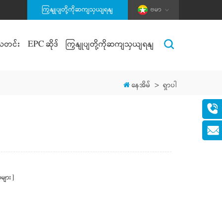
ကြှနျုပျတို့ကိုဆကျသှယျရနျ
ဗမာ
သတင်း
EPC ဆိုဒ်
ကြှနျုပျတို့ကိုဆကျသှယျရနျ
နေအိမ်
>
ရှာပါ
များ]