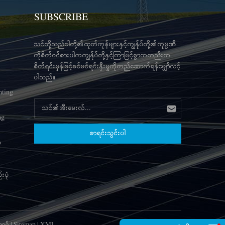
SUBSCRIBE
သင်တို့သည်ငါတို့၏ထုတ်ကုန်များနှင့်ကျွန်ုပ်တို့၏ကုမ္ပဏီ
ကိုစိတ်ဝင်စားပါကကျွန်ုပ်တို့နှင့်ကြာမြင့်စွာကတည်းက
စိတ်ရင်းမှန်ဖြင့်ခင်မင်ရင်းနှီးမှုကိုတည်ဆောက်ရန်မျှော်လင့်
ပါသည်။
nting
ng
ံ
းပုံ
့ဂ်
|
Sitemap
|
XML