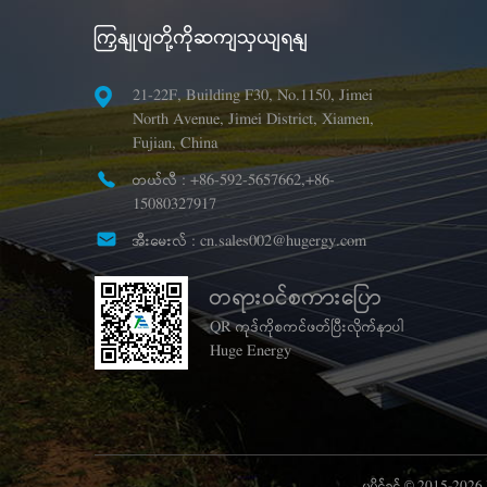
ကြှနျုပျတို့ကိုဆကျသှယျရနျ
21-22F, Building F30, No.1150, Jimei
North Avenue, Jimei District, Xiamen,
Fujian, China
တယ်လီ :
+86-592-5657662,+86-
15080327917
အီးမေးလ် :
cn.sales002@hugergy.com
တရားဝင်စကားပြော
QR ကုဒ်ကိုစကင်ဖတ်ပြီးလိုက်နာပါ
Huge Energy
မူပိုင်ခွင့် © 2015-202