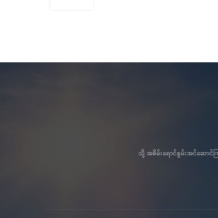
သို့ အစိမ်းရောင်စွမ်းအင်ဆော