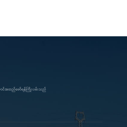
ကောင်အထည်ဖော်ရန်ကြိုးပမ်းသည်