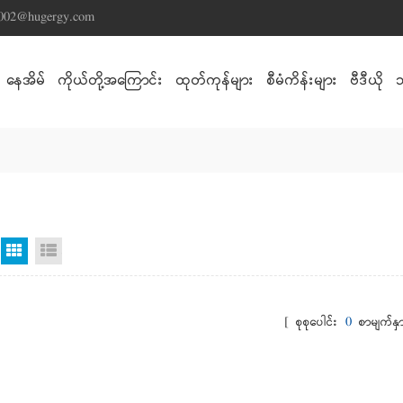
s002@hugergy.com
နေအိမ်
ကိုယ်တို့အကြောင်း
ထုတ်ကုန်များ
စီမံကိန်းများ
ဗီဒီယို
Grid မြင်ကွင်း
စာရင်းကြည့်ရန်
[ စုစုပေါင်း
0
စာမျက်နှာ