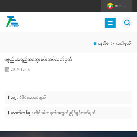
ဗမာ
နေအိမ်
>
လက်မှတ်
ပစ္စည်းအရည်အသွေးစမ်းသပ်လက်မှတ်
2019-12-16
ရှေ့ :
ဒီဇိုင်းအာမခံချက်
နောက်တစ်ခု :
ထိုင်ဝမ်တရုတ်အတွက်မူပိုင်ခွင့်လက်မှတ်