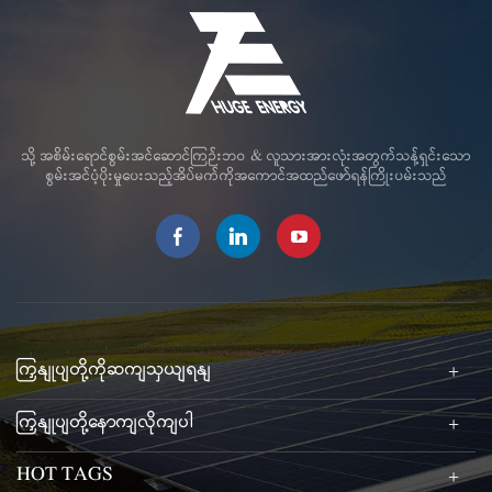
သို့ အစိမ်းရောင်စွမ်းအင်ဆောင်ကြဉ်းဘဝ & လူသားအားလုံးအတွက်သန့်ရှင်းသော
စွမ်းအင်ပံ့ပိုးမှုပေးသည့်အိပ်မက်ကိုအကောင်အထည်ဖော်ရန်ကြိုးပမ်းသည်
ကြှနျုပျတို့ကိုဆကျသှယျရနျ
ကြှနျုပျတို့နောကျလိုကျပါ
HOT TAGS