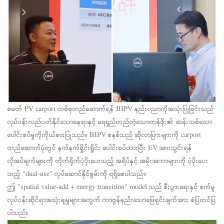
စမတ် PV carport တစ်ခုတည်ဆောက်ရန် BIPV နည်းပညာကိုအသုံးပြုခြင်းသည်
လုပ်ငန်းလည်ပတ်နိုင်သောနေရာနှင့် ရေရှည်တည်တံ့သောတန်ဖိုး၏ ဆန်းသစ်သော
ပေါင်းစပ်မှုကိုကိုယ်စားပြုသည်။ BIPV စနစ်သည် ဆိုလာပြားများကို carport
တည်ဆောက်ပုံတွင် နက်နက်ရှိုင်းရှိုင်း ပေါင်းစပ်ထားပြီး EV အားသွင်းရန်
လိုအပ်ချက်များကို တိုက်ရိုက်ပံ့ပိုးပေးသည့် အရိပ်နှင့် အမိုးအကာများကို ပံ့ပိုးပေး
သည့် "dual-use" လုပ်ဆောင်နိုင်စွမ်းကို ရရှိစေပါသည်။
ဤ "spatial value-add + energy transition" model သည် စီးပွားရေးနှင့် စက်မှု
လုပ်ငန်းဆိုင်ရာအသုံးချမှုများအတွက် ကာဗွန်နည်းသောဖြေရှင်းချက်အား စံပြတင်ပြ
ပါသည်။