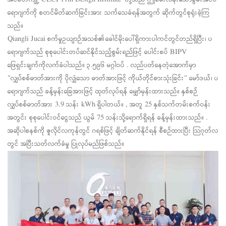
ရောဂျက်ကို စတင်မိတ်ဆက်ခြင်းအား သက်သေခံရန်အတွက် ဆိုက်တွင်စုရုံးခဲ့ကြ
သည်။
Qiangli Jucai စက်မှုဥယျာဉ်အသစ်၏ခေါင်မိုးပေါ်ရှိကားပါကင်တွင်တည်ရှိပြီး၊ ပ
ရောဂျက်သည် စုစုပေါင်းတပ်ဆင်နိုင်သည့်စွမ်းရည်ဖြင့် ပေါင်းစပ် BIPV
ဖြေရှင်းချက်ကိုလက်ခံပါသည်။
၃.၅၉၆ မဂ္ဂါဝပ်
. လည်ပတ်နေတဲ့အောက်မှာ
"လျှပ်စစ်ဓာတ်အားကို ပိုလျှံသော ဓာတ်အားဖြင့် ကိုယ်တိုင်စားသုံးခြင်း"
မော်ဒယ်၊ ပ
ရောဂျက်သည် ခန့်မှန်းခြေအားဖြင့် ထုတ်လုပ်ရန် မျှော်မှန်းထားသည်။
နှစ်စဉ်
လျှပ်စစ်ဓာတ်အား 3.9 သန်း kWh ရှိပါတယ်။
, အတူ
25 နှစ်သက်တမ်းစက်ဝန်း
အတွင်း စုစုပေါင်းဝင်ငွေသည် ယွမ် 75 သန်းသို့ရောက်ရှိရန် ခန့်မှန်းထားသည်။
.
အဆိုပါစနစ်ကို ဇူလိုင်လကုန်တွင် ဂရစ်ဖြင့် ချိတ်ဆက်နိုင်ရန် စီစဉ်ထားပြီး သြဂုတ်လ
တွင် အပြီးသတ်လက်ခံမှု ပြုလုပ်မည်ဖြစ်သည်။