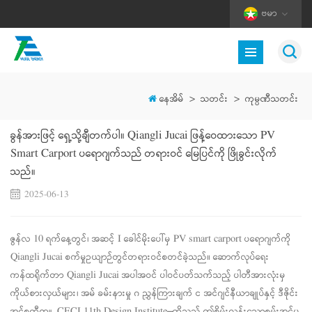
ဗမာ
နေအိမ်
>
သတင်း
>
ကုမ္ပဏီသတင်း
ခွန်အားဖြင့် ရှေ့သို့ချီတက်ပါ။ Qiangli Jucai ဖြန့်ဝေထားသော PV
Smart Carport ပရောဂျက်သည် တရားဝင် မြေပြင်ကို ဖြိုခွင်းလိုက်
သည်။
2025-06-13
ဇွန်လ 10 ရက်နေ့တွင်၊ အဆင့် I ခေါင်မိုးပေါ်မှ PV smart carport ပရောဂျက်ကို
Qiangli Jucai စက်မှုဥယျာဉ်တွင်တရားဝင်စတင်ခဲ့သည်။ ဆောက်လုပ်ရေး
ကန်ထရိုက်တာ Qiangli Jucai အပါအဝင် ပါဝင်ပတ်သက်သည့် ပါတီအားလုံးမှ
ကိုယ်စားလှယ်များ၊
အမ်
ခမ်းနားမှု
ဂ
ညွှန်ကြားချက်
င
အင်ဂျင်နီယာချုပ်နှင့် ဒီဇိုင်း
အင်စတီကျု့ CECI 11th Design Institute—တို့သည် ဤစိမ်းလန်းသောစွမ်းအင်ပ