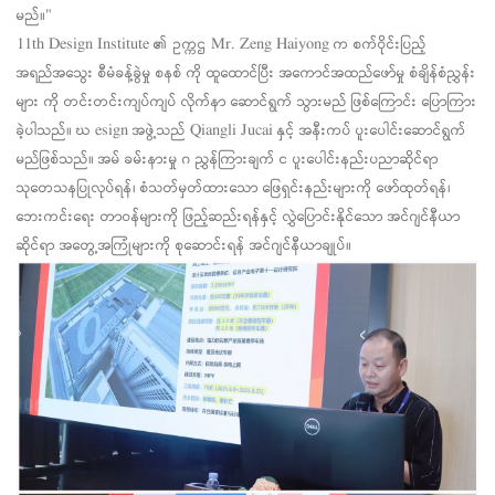
မည်။"
11th Design Institute ၏ ဥက္ကဌ Mr. Zeng Haiyong က စက်ဝိုင်းပြည့်
အရည်အသွေး စီမံခန့်ခွဲမှု စနစ် ကို ထူထောင်ပြီး အကောင်အထည်ဖော်မှု စံချိန်စံညွှန်း
များ ကို တင်းတင်းကျပ်ကျပ် လိုက်နာ ဆောင်ရွက် သွားမည် ဖြစ်ကြောင်း ပြောကြား
ခဲ့ပါသည်။
ဃ
esign အဖွဲ့သည် Qiangli Jucai နှင့် အနီးကပ် ပူးပေါင်းဆောင်ရွက်
မည်ဖြစ်သည်။
အမ်
ခမ်းနားမှု
ဂ
ညွှန်ကြားချက်
င
ပူးပေါင်းနည်းပညာဆိုင်ရာ
သုတေသနပြုလုပ်ရန်၊ စံသတ်မှတ်ထားသော ဖြေရှင်းနည်းများကို ဖော်ထုတ်ရန်၊
ဘေးကင်းရေး တာဝန်များကို ဖြည့်ဆည်းရန်နှင့် လွှဲပြောင်းနိုင်သော အင်ဂျင်နီယာ
ဆိုင်ရာ အတွေ့အကြုံများကို စုဆောင်းရန် အင်ဂျင်နီယာချုပ်။