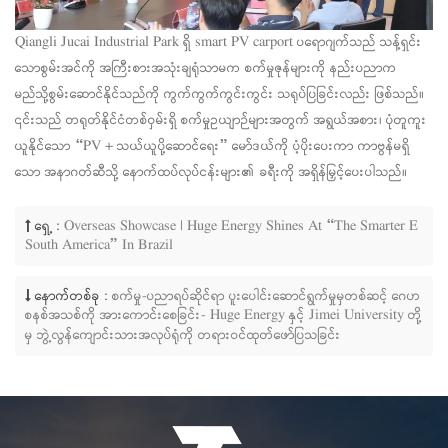
Qiangli Jucai Industrial Park ရှိ smart PV carport ပရောဂျက်သည် သန့်ရှင်း
သောစွမ်းအင်ကို အကြီးစားအသုံးချရုံသာမက စက်မှုဇုန်များကို နည်းပညာက
မည်သို့စွမ်းဆောင်နိုင်သည်ကို ကွက်ကွက်ကွင်းကွင်း သရုပ်ပြခြင်းလည်း ဖြစ်သည်။
၎င်းသည် တရုတ်နိုင်ငံတစ်ဝှမ်းရှိ စက်မှုဥယျာဉ်များအတွက် အရွယ်အစား၊ ပုံတူကူး
ယူနိုင်သော “PV + သယ်ယူပို့ဆောင်ရေး” မော်ဒယ်ကို ပံ့ပိုးပေးကာ ကာဗွန်မရှိ
သော အနာဂတ်ဆီသို့ နောက်ထပ်လုပ်ငန်းများ၏ ခရီးကို အရှိန်မြှင့်ပေးပါသည်။
ရှေ့ :
Overseas Showcase | Huge Energy Shines At “The Smarter E
South America” In Brazil
နောက်တစ်ခု :
စက်မှု-ပညာရပ်ဆိုင်ရာ ပူးပေါင်းဆောင်ရွက်မှုမှတစ်ဆင့် ဂေဟ
စနစ်အသစ်ကို အားကောင်းစေခြင်း- Huge Energy နှင့် Jimei University တို့
မှ ဘွဲ့လွန်ကျောင်းသားအလုပ်ရုံကို တရားဝင်ထုတ်ဖော်ပြသခြင်း