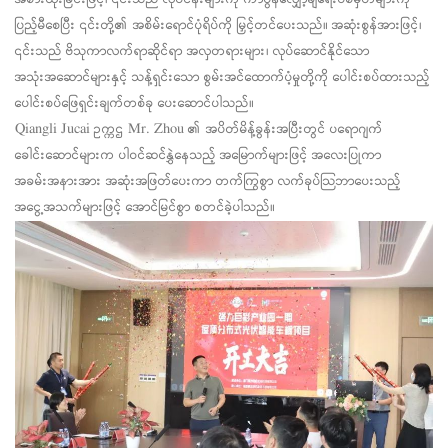
ပြည့်မီစေပြီး ၎င်းတို့၏ အစိမ်းရောင်ပုံရိပ်ကို မြှင့်တင်ပေးသည်။ အဆုံးစွန်အားဖြင့်၊
၎င်းသည် ဗိသုကာလက်ရာဆိုင်ရာ အလှတရားများ၊ လုပ်ဆောင်နိုင်သော
အသုံးအဆောင်များနှင့် သန့်ရှင်းသော စွမ်းအင်ထောက်ပံ့မှုတို့ကို ပေါင်းစပ်ထားသည့်
ပေါင်းစပ်ဖြေရှင်းချက်တစ်ခု ပေးဆောင်ပါသည်။
Qiangli Jucai ဥက္ကဌ Mr. Zhou ၏ အပိတ်မိန့်ခွန်းအပြီးတွင် ပရောဂျက်
ခေါင်းဆောင်များက ပါဝင်ဆင်နွှဲနေသည့် အမြောက်များဖြင့် အလေးပြုကာ
အခမ်းအနားအား အဆုံးအဖြတ်ပေးကာ တက်ကြွစွာ လက်ခုပ်သြဘာပေးသည့်
အငွေ့အသက်များဖြင့် အောင်မြင်စွာ စတင်ခဲ့ပါသည်။