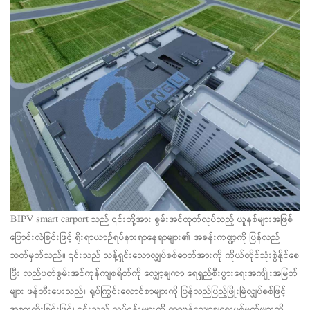
BIPV smart carport သည် ၎င်းတို့အား စွမ်းအင်ထုတ်လုပ်သည့် ယူနစ်များအဖြစ်
ပြောင်းလဲခြင်းဖြင့် ရိုးရာယာဉ်ရပ်နားရာနေရာများ၏ အခန်းကဏ္ဍကို ပြန်လည်
သတ်မှတ်သည်။ ၎င်းသည် သန့်ရှင်းသောလျှပ်စစ်ဓာတ်အားကို ကိုယ်တိုင်သုံးစွဲနိုင်စေ
ပြီး လည်ပတ်စွမ်းအင်ကုန်ကျစရိတ်ကို လျှော့ချကာ ရေရှည်စီးပွားရေးအကျိုးအမြတ်
များ ဖန်တီးပေးသည်။ ရုပ်ကြွင်းလောင်စာများကို ပြန်လည်ပြည့်ဖြိုးမြဲလျှပ်စစ်ဖြင့်
အစားထိုးခြင်းဖြင့်၊ ၎င်းသည် လုပ်ငန်းများကို ကာဗွန်လျှော့ချရေးပစ်မှတ်များကို