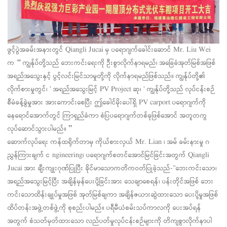
ဖွင့်ပွဲအခမ်းအနားတွင် Qiangli Jucai မှ ပရောဂျက်ခေါင်းဆောင် Mr. Liu Wei
က “
ကျွန်ုပ်တို့သည် ဘေးကင်းရေးကို ဦးစွာလိုက်နာရမည်၊ အခြေခံအုတ်မြစ်အဖြစ်
အရည်အသွေးနှင့် ပွင့်လင်းမြင်သာမှုတို့ကို လိုက်နာရမည်ဖြစ်သည်။ ကျွန်ုပ်တို့၏
လိုက်စားမှုတွင်၊
'
အရည်အသွေးမြင့် PV Project ဆု၊
'
ကျွန်ုပ်တို့သည် လုပ်ငန်းစဉ်
စီမံခန့်ခွဲမှုအား အားကောင်းစေပြီး ဤခေါင်မိုးပေါ်ရှိ PV carport ပရောဂျက်ကို
နေရောင်အောက်တွင် ကြာရှည်ခံကာ စံပြပရောဂျက်တစ်ခုဖြစ်အောင် အတူတကွ
လုပ်ဆောင်သွားပါမည်။
”
ဆောက်လုပ်ရေး ကန်ထရိုက်တာမှ ကိုယ်စားလှယ် Mr. Lian ၊
အမ်
ခမ်းနားမှု
ဂ
ညွှန်ကြားချက်
င
ngineering၊ ပရောဂျက်စတင်အောင်မြင်ခြင်းအတွက် Qiangli
Jucai အား ချီးကျုးဂုဏ်ပြုပြီး ခိုင်မာသောကတိကဝတ်ပြုခဲ့သည်-"ဘေးကင်းသော၊
အရည်အသွေးမြင့်ပြီး အချိန်မှန်ပေးပို့ခြင်းအား သေချာစေရန်၊ ပန်းတိုင်အဖြစ် ဘေး
ကင်းသောထိန်းချုပ်မှုအဖြစ် အုတ်မြစ်ချကာ အချိန်ဇယားဆွဲထားသော ပေးပို့မှုအဖြစ်
ထိပ်တန်းအဖွဲ့တစ်ဖွဲ့ကို စုစည်းပါမည်။ ပရီမီယံစမ်းသပ်ကာလကို ပေးအပ်ရန်
အတွက် စံသတ်မှတ်ထားသော လည်ပတ်မှုလုပ်ငန်းစဉ်များကို တိကျစွာလိုက်နာပါ