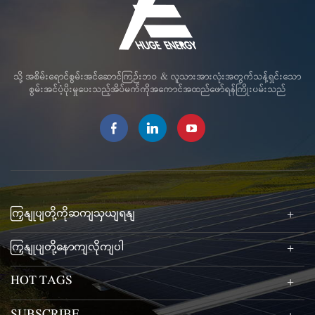
သို့ အစိမ်းရောင်စွမ်းအင်ဆောင်ကြဉ်းဘဝ & လူသားအားလုံးအတွက်သန့်ရှင်းသော
စွမ်းအင်ပံ့ပိုးမှုပေးသည့်အိပ်မက်ကိုအကောင်အထည်ဖော်ရန်ကြိုးပမ်းသည်
ကြှနျုပျတို့ကိုဆကျသှယျရနျ
ကြှနျုပျတို့နောကျလိုကျပါ
HOT TAGS
SUBSCRIBE