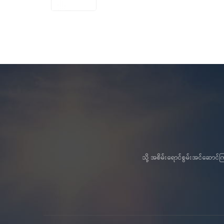
သို့ အစိမ်းရောင်စွမ်းအင်ဆော