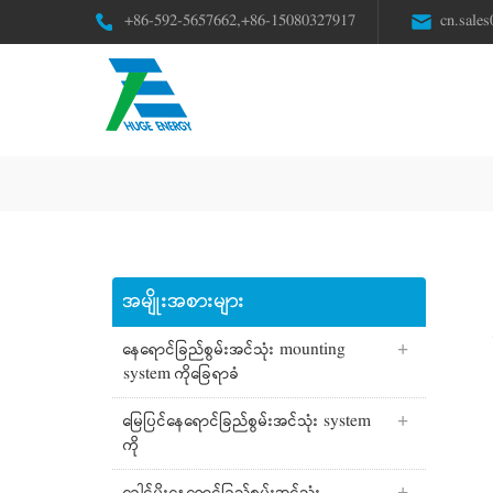
+86-592-5657662,+86-15080327917
cn.sale
အမျိုးအစားများ
နေရောင်ခြည်စွမ်းအင်သုံး mounting
system ကိုခြေရာခံ
မြေပြင်နေရောင်ခြည်စွမ်းအင်သုံး system
ကို