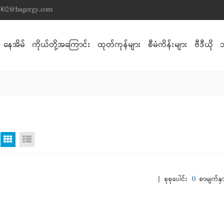
s002@hugergy.com
နေအိမ်
ကိုယ်တို့အကြောင်း
ထုတ်ကုန်များ
စီမံကိန်းများ
ဗီဒီယို
Grid မြင်ကွင်း
စာရင်းကြည့်ရန်
[ စုစုပေါင်း
0
စာမျက်နှာ