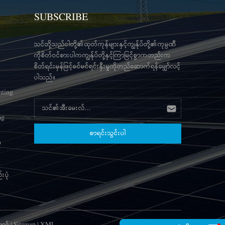
SUBSCRIBE
သင်တို့သည်ငါတို့၏ထုတ်ကုန်များနှင့်ကျွန်ုပ်တို့၏ကုမ္ပဏီ
ကိုစိတ်ဝင်စားပါကကျွန်ုပ်တို့နှင့်ကြာမြင့်စွာကတည်းက
စိတ်ရင်းမှန်ဖြင့်ခင်မင်ရင်းနှီးမှုကိုတည်ဆောက်ရန်မျှော်လင့်
ပါသည်။
nting
ng
ံ
းပုံ
့ဂ်
|
Sitemap
|
XML