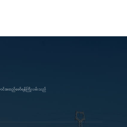
ကောင်အထည်ဖော်ရန်ကြိုးပမ်းသည်