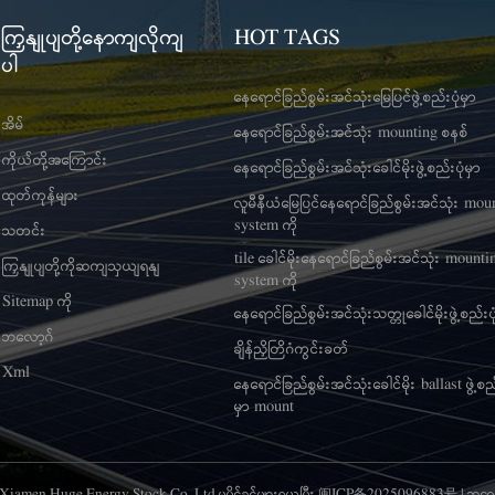
ကြှနျုပျတို့နောကျလိုကျ
HOT TAGS
ပါ
နေရောင်ခြည်စွမ်းအင်သုံးမြေပြင်ဖွဲ့စည်းပုံမှာ
အိမ်
နေရောင်ခြည်စွမ်းအင်သုံး mounting စနစ်
ကိုယ်တို့အကြောင်း
နေရောင်ခြည်စွမ်းအင်သုံးခေါင်မိုးဖွဲ့စည်းပုံမှာ
ထုတ်ကုန်များ
လူမီနီယံမြေပြင်နေရောင်ခြည်စွမ်းအင်သုံး mou
system ကို
သတင်း
tile ခေါင်မိုးနေရောင်ခြည်စွမ်းအင်သုံး mounti
ကြှနျုပျတို့ကိုဆကျသှယျရနျ
system ကို
Sitemap ကို
နေရောင်ခြည်စွမ်းအင်သုံးသတ္တုခေါင်မိုးဖွဲ့စည်းပု
ဘလော့ဂ်
ချိန်ညှိတြိဂံကွင်းခတ်
Xml
နေရောင်ခြည်စွမ်းအင်သုံးခေါင်မိုး ballast ဖွဲ့စည်
မှာ mount
6 Xiamen Huge Energy Stock Co.,Ltd.မူပိုင်ခွင့်များရယူပြီး
闽ICP备2025096883号
|
ဘလော