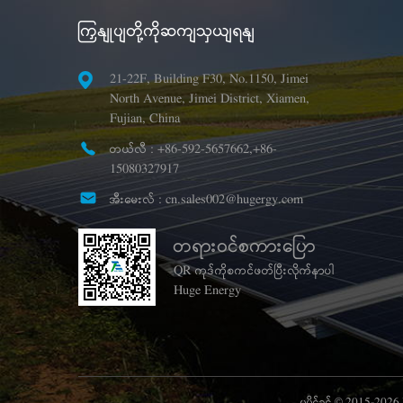
ကြှနျုပျတို့ကိုဆကျသှယျရနျ
21-22F, Building F30, No.1150, Jimei
North Avenue, Jimei District, Xiamen,
Fujian, China
တယ်လီ :
+86-592-5657662,+86-
15080327917
အီးမေးလ် :
cn.sales002@hugergy.com
တရားဝင်စကားပြော
QR ကုဒ်ကိုစကင်ဖတ်ပြီးလိုက်နာပါ
Huge Energy
မူပိုင်ခွင့် © 2015-202