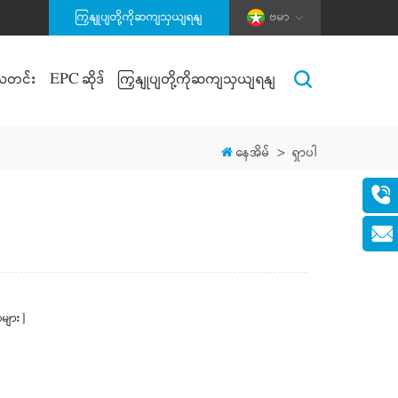
ကြှနျုပျတို့ကိုဆကျသှယျရနျ
ဗမာ
သတင်း
EPC ဆိုဒ်
ကြှနျုပျတို့ကိုဆကျသှယျရနျ
နေအိမ်
>
ရှာပါ
များ]