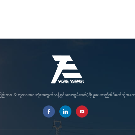
င်ကြဉ်းဘဝ & လူသားအားလုံးအတွက်သန့်ရှင်းသောစွမ်းအင်ပံ့ပိုးမှုပေးသည့်အိပ်မက်ကိုအ