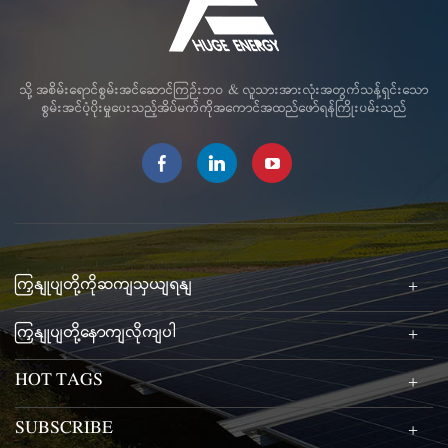
သို့ အစိမ်းရောင်စွမ်းအင်ဆောင်ကြဉ်းဘဝ & လူသားအားလုံးအတွက်သန့်ရှင်းသော
စွမ်းအင်ပံ့ပိုးမှုပေးသည့်အိပ်မက်ကိုအကောင်အထည်ဖော်ရန်ကြိုးပမ်းသည်
ကြှနျုပျတို့ကိုဆကျသှယျရနျ
ကြှနျုပျတို့နောကျလိုကျပါ
HOT TAGS
SUBSCRIBE