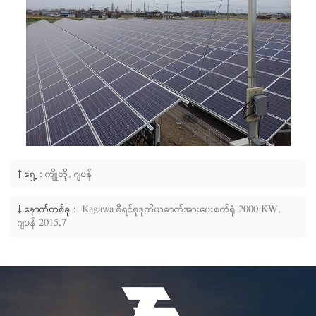
ရှေ့ :
ကျိုတို, ဂျပန်
နောက်တစ်ခု :
Kagawa စီရင်စုဒုတိယဓာတ်အားပေးစက်ရုံ 2000 KW,
ဂျပန် 2015,7