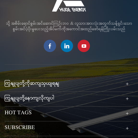
သို့ အစိမ်းရောင်စွမ်းအင်ဆောင်ကြဉ်းဘဝ & လူသားအားလုံးအတွက်သန့်ရှင်းသော
စွမ်းအင်ပံ့ပိုးမှုပေးသည့်အိပ်မက်ကိုအကောင်အထည်ဖော်ရန်ကြိုးပမ်းသည်
ကြှနျုပျတို့ကိုဆကျသှယျရနျ
ကြှနျုပျတို့နောကျလိုကျပါ
HOT TAGS
SUBSCRIBE