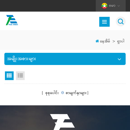
ဗမာ
နေအိမ်
>
ရှာပါ
အမျိုးအစားများ
Grid မြင်ကွင်း
စာရင်းကြည့်ရန်
[ စုစုပေါင်း
0
စာမျက်နှာများ]