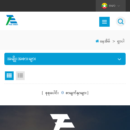
ဗမာ
နေအိမ်
>
ရှာပါ
အမျိုးအစားများ
Grid မြင်ကွင်း
စာရင်းကြည့်ရန်
[ စုစုပေါင်း
0
စာမျက်နှာများ]