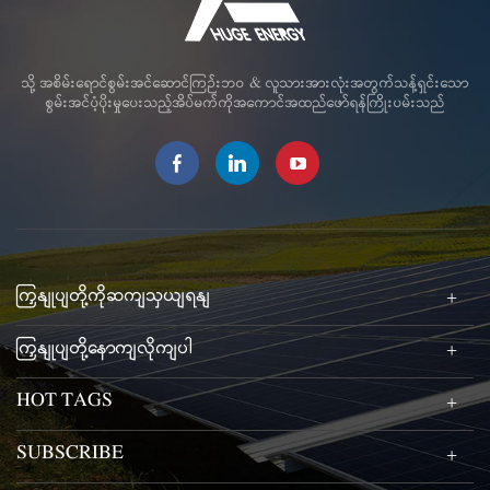
သို့ အစိမ်းရောင်စွမ်းအင်ဆောင်ကြဉ်းဘဝ & လူသားအားလုံးအတွက်သန့်ရှင်းသော
စွမ်းအင်ပံ့ပိုးမှုပေးသည့်အိပ်မက်ကိုအကောင်အထည်ဖော်ရန်ကြိုးပမ်းသည်
ကြှနျုပျတို့ကိုဆကျသှယျရနျ
ကြှနျုပျတို့နောကျလိုကျပါ
HOT TAGS
SUBSCRIBE