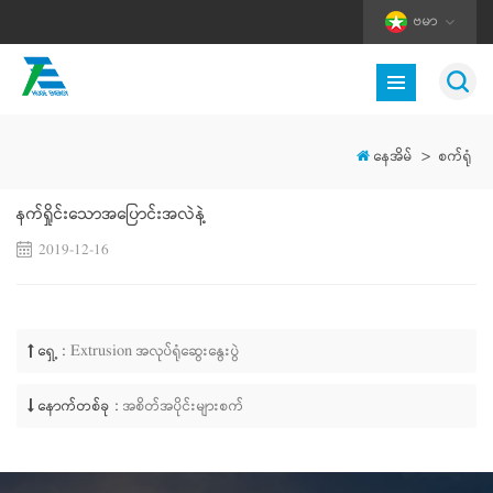
ဗမာ
နေအိမ်
>
စက်ရုံ
နက်ရှိုင်းသောအပြောင်းအလဲနဲ့
2019-12-16
ရှေ့ :
Extrusion အလုပ်ရုံဆွေးနွေးပွဲ
နောက်တစ်ခု :
အစိတ်အပိုင်းများစက်