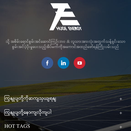
သို့ အစိမ်းရောင်စွမ်းအင်ဆောင်ကြဉ်းဘဝ & လူသားအားလုံးအတွက်သန့်ရှင်းသော
စွမ်းအင်ပံ့ပိုးမှုပေးသည့်အိပ်မက်ကိုအကောင်အထည်ဖော်ရန်ကြိုးပမ်းသည်
ကြှနျုပျတို့ကိုဆကျသှယျရနျ
ကြှနျုပျတို့နောကျလိုကျပါ
HOT TAGS