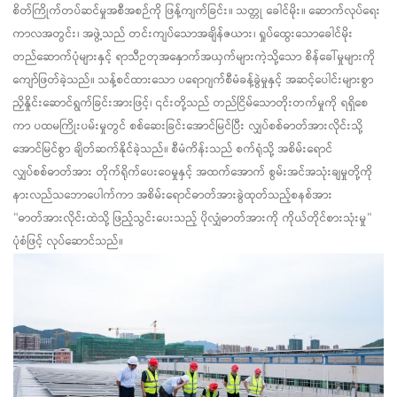
စိတ်ကြိုက်တပ်ဆင်မှုအစီအစဉ်ကို ဖြန့်ကျက်ခြင်း။
သတ္တု
ခေါင်မိုး။ ဆောက်လုပ်ရေး
ကာလအတွင်း၊ အဖွဲ့သည် တင်းကျပ်သောအချိန်ဇယား၊ ရှုပ်ထွေးသောခေါင်မိုး
တည်ဆောက်ပုံများနှင့် ရာသီဥတုအနှောက်အယှက်များကဲ့သို့သော စိန်ခေါ်မှုများကို
ကျော်ဖြတ်ခဲ့သည်။ သန့်စင်ထားသော ပရောဂျက်စီမံခန့်ခွဲမှုနှင့် အဆင့်ပေါင်းများစွာ
ညှိနှိုင်းဆောင်ရွက်ခြင်းအားဖြင့်၊ ၎င်းတို့သည် တည်ငြိမ်သောတိုးတက်မှုကို ရရှိစေ
ကာ ပထမကြိုးပမ်းမှုတွင် စစ်ဆေးခြင်းအောင်မြင်ပြီး လျှပ်စစ်ဓာတ်အားလိုင်းသို့
အောင်မြင်စွာ ချိတ်ဆက်နိုင်ခဲ့သည်။ စီမံကိန်းသည် စက်ရုံသို့ အစိမ်းရောင်
လျှပ်စစ်ဓာတ်အား တိုက်ရိုက်ပေးဝေမှုနှင့် အထက်အောက် စွမ်းအင်အသုံးချမှုတို့ကို
နားလည်သဘောပေါက်ကာ အစိမ်းရောင်ဓာတ်အားခွဲထုတ်သည့်စနစ်အား
"ဓာတ်အားလိုင်းထဲသို့ ဖြည့်သွင်းပေးသည့် ပိုလျှံဓာတ်အားကို ကိုယ်တိုင်စားသုံးမှု"
ပုံစံဖြင့် လုပ်ဆောင်သည်။