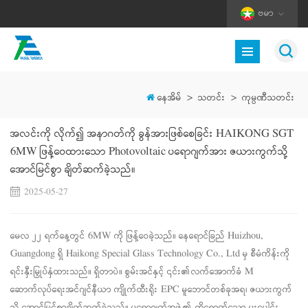
ဗမာ
နေအိမ်
>
သတင်း
>
ကုမ္ပဏီသတင်း
အလင်းကို လိုက်၍ အနာဂတ်ကို ခွန်အားဖြစ်စေခြင်း HAIKONG SGT
6MW ဖြန့်ဝေထားသော Photovoltaic ပရောဂျက်အား ဇယားကွက်သို့
အောင်မြင်စွာ ချိတ်ဆက်ခဲ့သည်။
2025-05-27
မေလ ၂၂ ရက်နေ့တွင် 6MW ကို ဖြန့်ဝေခဲ့သည်။
နေရောင်ခြည်
Huizhou,
Guangdong ရှိ Haikong Special Glass Technology Co., Ltd မှ စီမံကိန်းကို
ရင်းနှီးမြှုပ်နှံထားသည်။
ရှိတာပဲ။
စွမ်းအင်နှင့် ၎င်း၏လက်အောက်ခံ M
ဆောက်လုပ်ရေးအင်ဂျင်နီယာ
ကျိုက်ထီးရိုး
EPC မူဘောင်တစ်ခုအရ၊ ဇယားကွက်
သို့ အောင်မြင်စွာချိတ်ဆက်ခဲ့သည်။ ပရောဂျက်အဖွဲ့၏ ထိရောက်သော ပူးပေါင်း