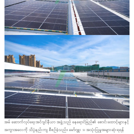
အမ်
ဆောက်လုပ်ရေးအင်ဂျင်နီယာ
အဖွဲ့သည် နေရောင်ခြည်၏ စောင်းထောင့်များနှင့်
အကွာအဝေးကို သိပ္ပံနည်းကျ စီစဉ်ခဲ့သည်။
မော်ဂျူး
s၊ အသုံးပြုမှုအများဆုံးရရန်