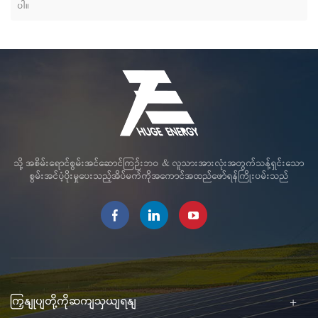
ပါ။
သို့ အစိမ်းရောင်စွမ်းအင်ဆောင်ကြဉ်းဘဝ & လူသားအားလုံးအတွက်သန့်ရှင်းသော
စွမ်းအင်ပံ့ပိုးမှုပေးသည့်အိပ်မက်ကိုအကောင်အထည်ဖော်ရန်ကြိုးပမ်းသည်
ကြှနျုပျတို့ကိုဆကျသှယျရနျ