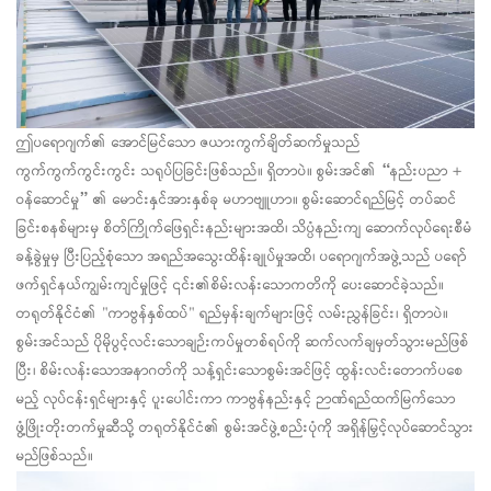
ဤပရောဂျက်၏ အောင်မြင်သော ဇယားကွက်ချိတ်ဆက်မှုသည်
ကွက်ကွက်ကွင်းကွင်း သရုပ်ပြခြင်းဖြစ်သည်။
ရှိတာပဲ။
စွမ်းအင်၏ “နည်းပညာ +
ဝန်ဆောင်မှု” ၏ မောင်းနှင်အားနှစ်ခု မဟာဗျူဟာ။ စွမ်းဆောင်ရည်မြင့် တပ်ဆင်
ခြင်းစနစ်များမှ စိတ်ကြိုက်ဖြေရှင်းနည်းများအထိ၊ သိပ္ပံနည်းကျ ဆောက်လုပ်ရေးစီမံ
ခန့်ခွဲမှုမှ ပြီးပြည့်စုံသော အရည်အသွေးထိန်းချုပ်မှုအထိ၊ ပရောဂျက်အဖွဲ့သည် ပရော်
ဖက်ရှင်နယ်ကျွမ်းကျင်မှုဖြင့် ၎င်း၏စိမ်းလန်းသောကတိကို ပေးဆောင်ခဲ့သည်။
တရုတ်နိုင်ငံ၏ "ကာဗွန်နှစ်ထပ်" ရည်မှန်းချက်များဖြင့် လမ်းညွှန်ခြင်း၊
ရှိတာပဲ။
စွမ်းအင်သည် ပိုမိုပွင့်လင်းသောချဉ်းကပ်မှုတစ်ရပ်ကို ဆက်လက်ချမှတ်သွားမည်ဖြစ်
ပြီး၊ စိမ်းလန်းသောအနာဂတ်ကို သန့်ရှင်းသောစွမ်းအင်ဖြင့် ထွန်းလင်းတောက်ပစေ
မည့် လုပ်ငန်းရှင်များနှင့် ပူးပေါင်းကာ ကာဗွန်နည်းနှင့် ဉာဏ်ရည်ထက်မြက်သော
ဖွံ့ဖြိုးတိုးတက်မှုဆီသို့ တရုတ်နိုင်ငံ၏ စွမ်းအင်ဖွဲ့စည်းပုံကို အရှိန်မြှင့်လုပ်ဆောင်သွား
မည်ဖြစ်သည်။