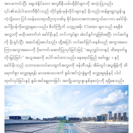
အားကောင်းပြီး ချေးခံနိုင်သော အလူမီနီယမ်ပရိုဖိုင်များကို အသုံးပြုသည်။
၎င်း၏ပေါ့ပါးသောဒီဇိုင်းသည် တိုင်ဖွန်းမုန်တိုင်းများနှင့် မိုးသည်းထန်စွာရွာသွန်းမှု
ကဲ့သို့သော ပြင်းထန်သောရာသီဥတုဒဏ်မှ ခိုင်ခံ့သောအကာအကွယ်ပေးကာ ခေါင်မိုး
ပေါ်ရှိဝန်ကိုလျှော့ချပေးသည်။ စိတ်ကြိုက်
သတ္တုအမိုး
Clamps များသည် ရေစိုခံ
အလွှာကို မထိုးဖောက်ဘဲ ခေါင်မိုးနှင့် တင်းကျပ်စွာ အံဝင်ခွင်ကျဖြစ်စေပြီး တပ်ဆင်မှု
ကို ရိုးရှင်းပြီး အဆင်ပြေစေပါသည်။ ထို့အပြင်၊ တပ်ဆင်ခြင်းစနစ်သည် အကွာအဝေး
ကြားအကွာအဝေးကို ပိုကောင်းအောင်ပြုလုပ်ခြင်းဖြင့် "အပူလျှပ်ကာနှင့် ထိရောက်မှု
တိုးမြှင့်ခြင်း" အယူအဆကို ပေါင်းစပ်ထားသည်။
နေရောင်ခြည်
မော်ဂျူး
s နှင့်
ခေါင်မိုးသည် သဘာဝလေဝင်လေထွက်အလွှာကို ဖန်တီးရန်၊ အိမ်တွင်းအပူချိန်ကို ထိ
ရောက်စွာ လျှော့ချရန်၊ လေအေးပေးစက် စွမ်းအင်သုံးစွဲမှုကို လျှော့ချရန်နှင့် ပါဝါ
ထုတ်လုပ်ခြင်းနှင့် စွမ်းအင်ချွေတာခြင်း အကျိုးကျေးဇူးနှစ်ခုစလုံးကို ရရှိစေသည်။