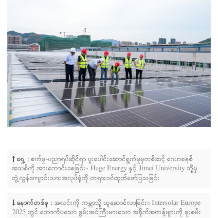
ရှေ့ :
စက်မှု-ပညာရပ်ဆိုင်ရာ ပူးပေါင်းဆောင်ရွက်မှုမှတစ်ဆင့် ဂေဟစနစ်
အသစ်ကို အားကောင်းစေခြင်း- Huge Energy နှင့် Jimei University တို့မှ
ဘွဲ့လွန်ကျောင်းသားအလုပ်ရုံကို တရားဝင်ထုတ်ဖော်ပြသခြင်း
နောက်တစ်ခု :
အလင်းကို ကမ္ဘာသို့ ယူဆောင်လာခြင်း။ Intersolar Europe
2025 တွင် တောက်ပသော စွမ်းအင်ကြီးမားသော အခိုက်အတန့်များကို စူးစမ်း