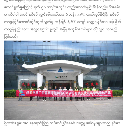
ဆောင်ရွက်မှုကြောင့် ရက် ၅၀ ကျော်အတွင်း တည်ဆောက်မှုပြီးစီးခဲ့သည်။ ဒီအစိမ်း
ရောင်ပါဝါ
အပင်
နှစ်စဉ် လျှပ်စစ်ဓာတ်အား 6 သန်း kWh ထုတ်လုပ်နိုင်ပြီး နှစ်စဉ်
ကာဗွန်ဒိုင်အောက်ဆိုဒ်ထုတ်လွှတ်မှု တန်ချိန် 5,500 ကျော် လျှော့ချနိုင်ကာ ပန်းခြံ၏
ကာဗွန်နည်းသော အသွင်ပြောင်းမှုတွင် အရှိန်အဟုန်အသစ်များ ထိုးသွင်းလာမည်
ဖြစ်သည်။
ရှိတာပဲ။
စွမ်းအင်
နေရောင်ခြည်
တပ်ဆင်ခြင်းစနစ်
သတ္တု
ခေါင်မိုးများသည် ခိုင်မာ