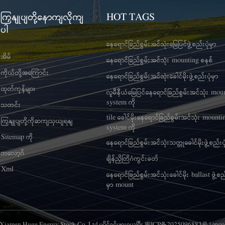
ကြှနျုပျတို့နောကျလိုကျ
HOT TAGS
ပါ
နေရောင်ခြည်စွမ်းအင်သုံးမြေပြင်ဖွဲ့စည်းပုံမှာ
အိမ်
နေရောင်ခြည်စွမ်းအင်သုံး mounting စနစ်
ကိုယ်တို့အကြောင်း
နေရောင်ခြည်စွမ်းအင်သုံးခေါင်မိုးဖွဲ့စည်းပုံမှာ
ထုတ်ကုန်များ
လူမီနီယံမြေပြင်နေရောင်ခြည်စွမ်းအင်သုံး mou
system ကို
သတင်း
tile ခေါင်မိုးနေရောင်ခြည်စွမ်းအင်သုံး mounti
ကြှနျုပျတို့ကိုဆကျသှယျရနျ
system ကို
Sitemap ကို
နေရောင်ခြည်စွမ်းအင်သုံးသတ္တုခေါင်မိုးဖွဲ့စည်းပု
ဘလော့ဂ်
ချိန်ညှိတြိဂံကွင်းခတ်
Xml
နေရောင်ခြည်စွမ်းအင်သုံးခေါင်မိုး ballast ဖွဲ့စည်
မှာ mount
6 Xiamen Huge Energy Stock Co.,Ltd.မူပိုင်ခွင့်များရယူပြီး
闽ICP备2025096883号
|
ဘလော