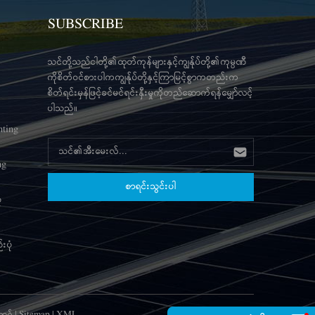
SUBSCRIBE
သင်တို့သည်ငါတို့၏ထုတ်ကုန်များနှင့်ကျွန်ုပ်တို့၏ကုမ္ပဏီ
ကိုစိတ်ဝင်စားပါကကျွန်ုပ်တို့နှင့်ကြာမြင့်စွာကတည်းက
စိတ်ရင်းမှန်ဖြင့်ခင်မင်ရင်းနှီးမှုကိုတည်ဆောက်ရန်မျှော်လင့်
ပါသည်။
nting
ng
ံ
းပုံ
့ဂ်
|
Sitemap
|
XML