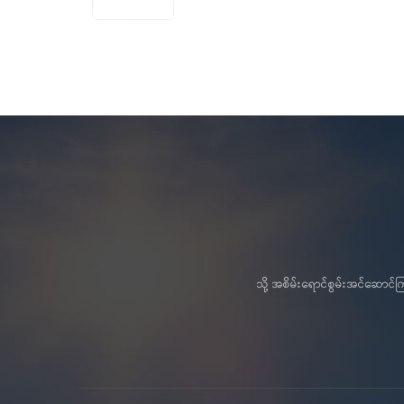
သို့ အစိမ်းရောင်စွမ်းအင်ဆော