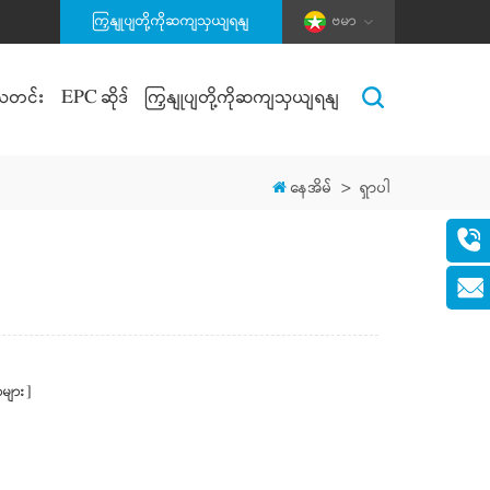
ကြှနျုပျတို့ကိုဆကျသှယျရနျ
ဗမာ
သတင်း
EPC ဆိုဒ်
ကြှနျုပျတို့ကိုဆကျသှယျရနျ
နေအိမ်
>
ရှာပါ
များ]