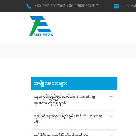
+86-592-5657662,+86-15080327917
cn.sale
အမျိုးအစားများ
နေရောင်ခြည်စွမ်းအင်သုံး mounting
system ကိုခြေရာခံ
မြေပြင်နေရောင်ခြည်စွမ်းအင်သုံး system
ကို