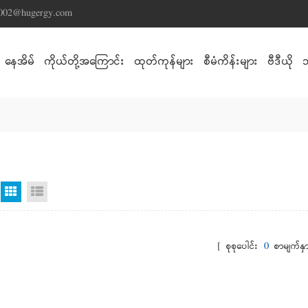
s002@hugergy.com
နေအိမ်
ကိုယ်တို့အကြောင်း
ထုတ်ကုန်များ
စီမံကိန်းများ
ဗီဒီယို
Grid မြင်ကွင်း
စာရင်းကြည့်ရန်
[ စုစုပေါင်း
0
စာမျက်နှာ