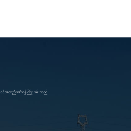
ကောင်အထည်ဖော်ရန်ကြိုးပမ်းသည်