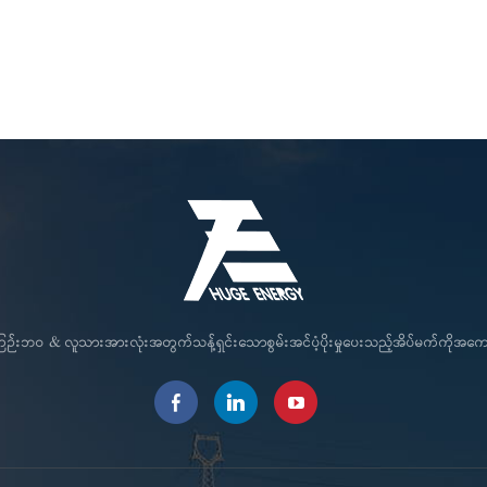
င်ကြဉ်းဘဝ & လူသားအားလုံးအတွက်သန့်ရှင်းသောစွမ်းအင်ပံ့ပိုးမှုပေးသည့်အိပ်မက်ကိုအ