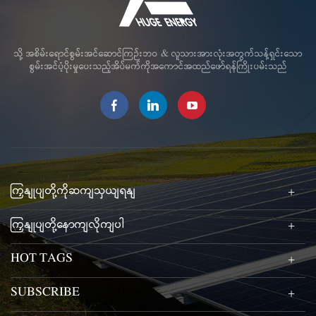
သို့ အစိမ်းရောင်စွမ်းအင်ဆောင်ကြဉ်းဘဝ & လူသားအားလုံးအတွက်သန့်ရှင်းသော
စွမ်းအင်ပံ့ပိုးမှုပေးသည့်အိပ်မက်ကိုအကောင်အထည်ဖော်ရန်ကြိုးပမ်းသည်
ကြှနျုပျတို့ကိုဆကျသှယျရနျ
ကြှနျုပျတို့နောကျလိုကျပါ
HOT TAGS
SUBSCRIBE