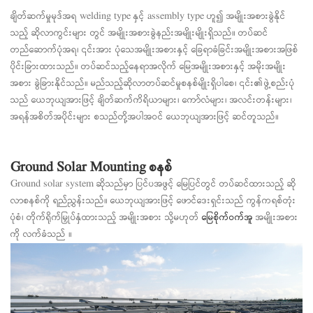
ချိတ်ဆက်မှုမုဒ်အရ welding type နှင့် assembly type ဟူ၍ အမျိုးအစားခွဲနိုင်
သည့် ဆိုလာကွင်းများ တွင် အမျိုးအစားခွဲနည်းအမျိုးမျိုးရှိသည်။ တပ်ဆင်
တည်ဆောက်ပုံအရ၊ ၎င်းအား ပုံသေအမျိုးအစားနှင့် ခြေရာခံခြင်းအမျိုးအစားအဖြစ်
ပိုင်းခြားထားသည်။ တပ်ဆင်သည့်နေရာအလိုက် မြေအမျိုးအစားနှင့် အမိုးအမျိုး
အစား ခွဲခြားနိုင်သည်။ မည်သည့်ဆိုလာတပ်ဆင်မှုစနစ်မျိုးရှိပါစေ၊ ၎င်း၏ဖွဲ့စည်းပုံ
သည် ယေဘုယျအားဖြင့် ချိတ်ဆက်ကိရိယာများ၊ ကော်လံများ၊ အလင်းတန်းများ၊
အရန်အစိတ်အပိုင်းများ စသည်တို့အပါအဝင် ယေဘုယျအားဖြင့် ဆင်တူသည်။
Ground Solar Mounting စနစ်
Ground solar system ဆိုသည်မှာ ပြင်ပအဖွင့် မြေပြင်တွင် တပ်ဆင်ထားသည့် ဆို
လာစနစ်ကို ရည်ညွှန်းသည်။ ယေဘုယျအားဖြင့် ဖောင်ဒေးရှင်းသည် ကွန်ကရစ်တုံး
ပုံစံ၊ တိုက်ရိုက်မြှုပ်နှံထားသည့် အမျိုးအစား သို့မဟုတ်
မြေစိုက်ဝက်အူ
အမျိုးအစား
ကို လက်ခံသည် ။