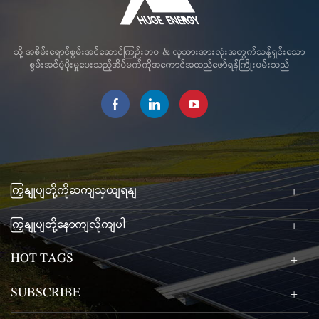
သို့ အစိမ်းရောင်စွမ်းအင်ဆောင်ကြဉ်းဘဝ & လူသားအားလုံးအတွက်သန့်ရှင်းသော
စွမ်းအင်ပံ့ပိုးမှုပေးသည့်အိပ်မက်ကိုအကောင်အထည်ဖော်ရန်ကြိုးပမ်းသည်
ကြှနျုပျတို့ကိုဆကျသှယျရနျ
ကြှနျုပျတို့နောကျလိုကျပါ
HOT TAGS
SUBSCRIBE