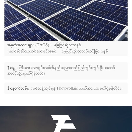
အမှတ်အသားများ (TAGS) :
မြေပြင်ဆိုလာစနစ်
ခေါင်မိုးဆိုလာတပ်ဆင်ခြင်းစနစ်
မြေပြင်ဆိုလာတပ်ဆင်ခြင်းစနစ်
ရှေ့ :
ကြီးမားသောစွမ်းအင်၏နည်းပညာသည်ပြည်တွင်းတွင် ဦး ဆောင်
အဆင့်သို့ရောက်ရှိခဲ့သည်။
နောက်တစ်ခု :
စစ်ဆန့်ကျင်ရန် Photovoltaic ဓာတ်အားပေးစက်ရုံမုန်တိုင်း