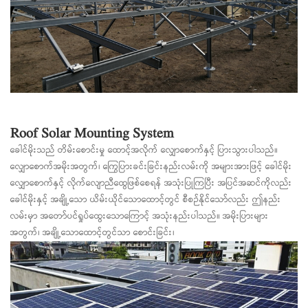
Roof Solar Mounting System
ခေါင်မိုးသည် တိမ်းစောင်းမှု ထောင့်အလိုက် လျှောစောက်နှင့် ပြားသွားပါသည်။
လျှောစောက်အမိုးအတွက်၊ ကြွေပြားခင်းခြင်းနည်းလမ်းကို အများအားဖြင့် ခေါင်မိုး
လျှောစောက်နှင့် လိုက်လျောညီထွေဖြစ်စေရန် အသုံးပြုကြပြီး အပြင်အဆင်ကိုလည်း
ခေါင်မိုးနှင့် အချို့သော ယိမ်းယိုင်သောထောင့်တွင် စီစဉ်နိုင်သော်လည်း ဤနည်း
လမ်းမှာ အတော်ပင်ရှုပ်ထွေးသောကြောင့် အသုံးနည်းပါသည်။ အမိုးပြားများ
အတွက်၊ အချို့သောထောင့်တွင်သာ စောင်းခြင်း၊