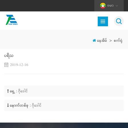
ဗမာ
နေအိမ်
>
စက်ရုံ
ပရိသ
2019-12-16
ရှေ့ :
ဂိုဒေါင်
နောက်တစ်ခု :
ဂိုဒေါင်