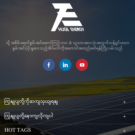
သို့ အစိမ်းရောင်စွမ်းအင်ဆောင်ကြဉ်းဘဝ & လူသားအားလုံးအတွက်သန့်ရှင်းသော
စွမ်းအင်ပံ့ပိုးမှုပေးသည့်အိပ်မက်ကိုအကောင်အထည်ဖော်ရန်ကြိုးပမ်းသည်
ကြှနျုပျတို့ကိုဆကျသှယျရနျ
ကြှနျုပျတို့နောကျလိုကျပါ
HOT TAGS